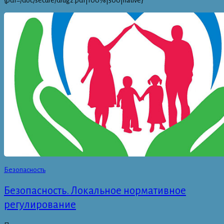
{pdf=/doc/secure/drugz.pdf|100%|500|native}
Безопасность
Безопасность. Локальное нормативное
регулирование