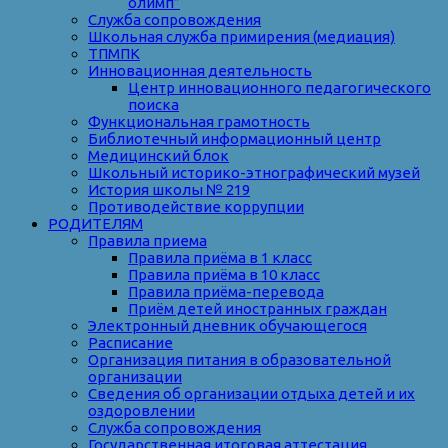
олимп”
Служба сопровождения
Школьная служба примирения (медиация)
ТПМПК
Инновационная деятельность
Центр инновационного педагогического
поиска
Функциональная грамотность
Библиотечный информационный центр
Медицинский блок
Школьный историко-этнографический музей
История школы № 219
Противодействие коррупции
РОДИТЕЛЯМ
Правила приема
Правила приёма в 1 класс
Правила приёма в 10 класс
Правила приёма-перевода
Приём детей иностранных граждан
Электронный дневник обучающегося
Расписание
Организация питания в образовательной
организации
Сведения об организации отдыха детей и их
оздоровлении
Служба сопровождения
Государственная итоговая аттестация