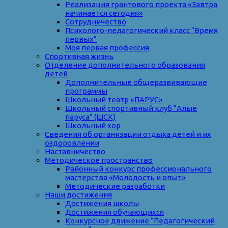
Реализация грантового проекта «Завтра
начинается сегодня»
Сотрудничество
Психолого-педагогический класс “Время
первых”
Моя первая профессия
Спортивная жизнь
Отделение дополнительного образования
детей
Дополнительные общеразвивающие
программы
Школьный театр «ПАРУС»
Школьный спортивный клуб “Алые
паруса” (ШСК)
Школьный хор
Сведения об организации отдыха детей и их
оздоровлении
Наставничество
Методическое пространство
Районный конкурс профессионального
мастерства «Молодость и опыт»
Методические разработки
Наши достижения
Достижения школы
Достижения обучающихся
Конкурсное движение “Педагогический