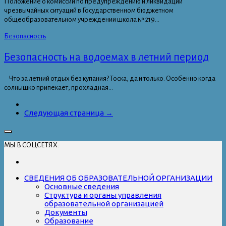
Положение о комиссии по предупреждению и ликвидации
чрезвычайных ситуаций в Государственном бюджетном
общеобразовательном учреждении школа № 219...
Безопасность
Безопасность на водоемах в летний период
Что за летний отдых без купания? Тоска, да и только. Особенно когда
солнышко припекает, прохладная...
Следующая страница →
МЫ В СОЦСЕТЯХ:
СВЕДЕНИЯ ОБ ОБРАЗОВАТЕЛЬНОЙ ОРГАНИЗАЦИИ
Основные сведения
Структура и органы управления
образовательной организацией
Документы
Образование