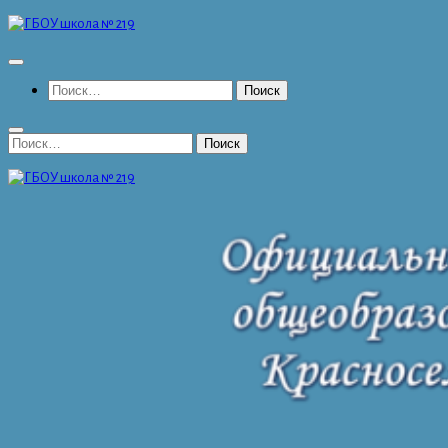
Перейти
к
содержимому
Найти:
Найти: