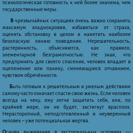
психологическая готовность к ней более значима, чем
государственные меры.
В
чрезвычайных ситуациях очень важно сохранить
максимум хладнокровия, избавиться от страха,
оценить обстановку в целом и наметить наиболее
безопасную линию поведения. Нерешительность,
растерянность, объясняются, как правило,
элементарной безграмотностью. Не зная, что
предпринять для своего спасения, человек впадает в
оцепенение или панику, сменяющуюся отчаянием,
чувством обречённости.
Б
ыть готовым к решительным и умелым действиям
самому часто означает спасти свою жизнь.
Если человек
всегда на чеку, ему легче защитить себя, или, по
крайней мере, он не будет, застигнут врасплох.
Нерасторопный, неподготовленный и неуверенный
человек – уже потенциальная жертва.
О
снова выживания в экстремальных условиях —