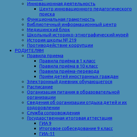
Инновационная деятельность
Центр инновационного педагогического
поиска
Функциональная грамотность
Библиотечный информационный центр
Медицинский блок
Школьный историко-этнографический музей
История школы № 219
Противодействие коррупции
РОДИТЕЛЯМ
Правила приема
Правила приёма в 1 класс
Правила приёма в 10 класс
Правила приёма-перевода
Приём детей иностранных граждан
Электронный дневник обучающегося
Расписание
Организация питания в образовательной
организации
Сведения об организации отдыха детей и их
оздоровлении
Служба сопровождения
Государственная итоговая аттестация
ГИА 9
Итоговое собеседование 9 класс
ГИА-11