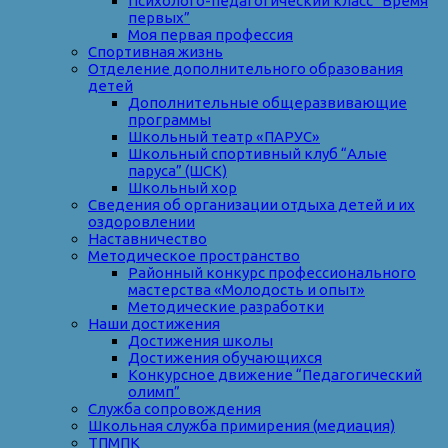
Психолого-педагогический класс “Время
первых”
Моя первая профессия
Спортивная жизнь
Отделение дополнительного образования
детей
Дополнительные общеразвивающие
программы
Школьный театр «ПАРУС»
Школьный спортивный клуб “Алые
паруса” (ШСК)
Школьный хор
Сведения об организации отдыха детей и их
оздоровлении
Наставничество
Методическое пространство
Районный конкурс профессионального
мастерства «Молодость и опыт»
Методические разработки
Наши достижения
Достижения школы
Достижения обучающихся
Конкурсное движение “Педагогический
олимп”
Служба сопровождения
Школьная служба примирения (медиация)
ТПМПК