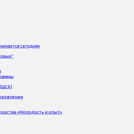
чинается сегодня»
ервых”
й
раммы
(ШСК)
доровлении
терства «Молодость и опыт»