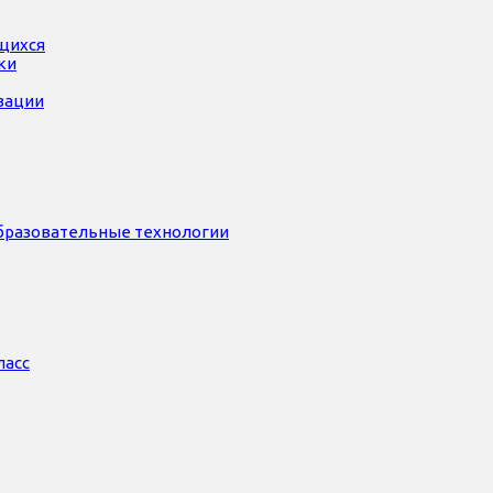
ющихся
ки
зации
бразовательные технологии
ласс