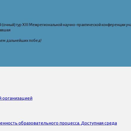
 (очный) тур XIII Межрегиональной научно-практической конференции уч
тавшая
лаем дальнейших побед!
й организацией
нность образовательного процесса. Доступная среда