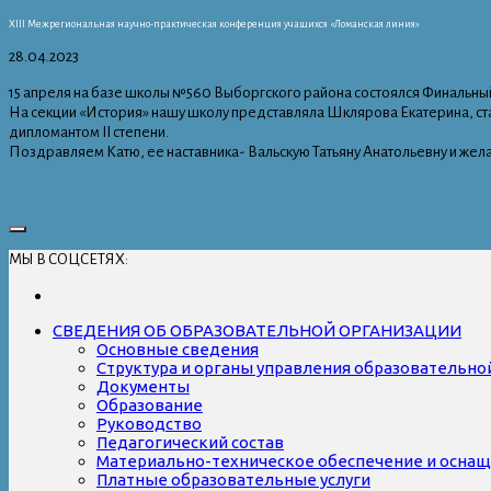
XIII Межрегиональная научно-практическая конференция учащихся «Ломанская линия»
28.04.2023
15 апреля на базе школы №560 Выборгского района состоялся Финальный
На секции «История» нашу школу представляла Шклярова Екатерина, с
дипломантом II степени.
Поздравляем Катю, ее наставника- Вальскую Татьяну Анатольевну и же
МЫ В СОЦСЕТЯХ:
СВЕДЕНИЯ ОБ ОБРАЗОВАТЕЛЬНОЙ ОРГАНИЗАЦИИ
Основные сведения
Структура и органы управления образовательно
Документы
Образование
Руководство
Педагогический состав
Материально-техническое обеспечение и оснаще
Платные образовательные услуги