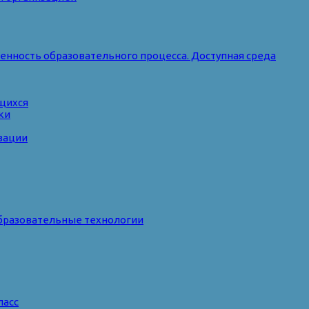
нность образовательного процесса. Доступная среда
ющихся
ки
зации
бразовательные технологии
ласс