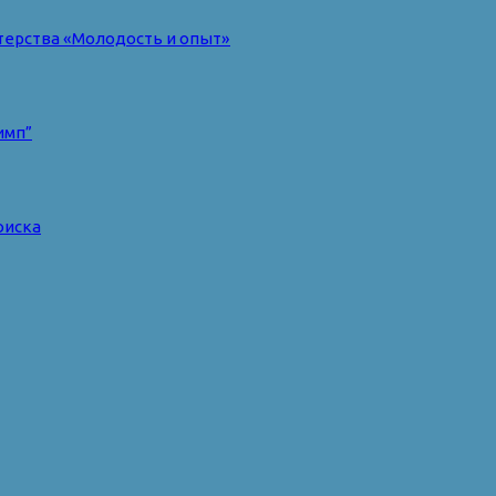
терства «Молодость и опыт»
имп”
оиска