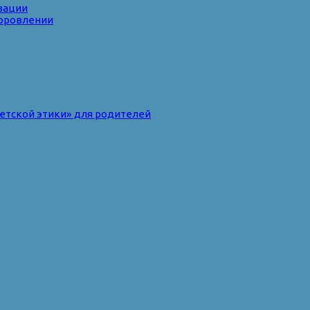
зации
доровлении
ветской этики» для родителей