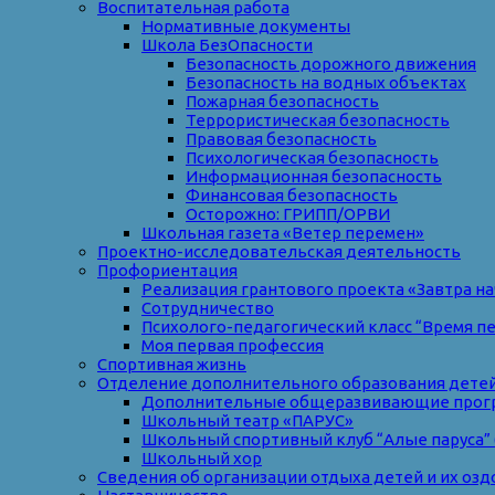
Воспитательная работа
Нормативные документы
Школа БезОпасности
Безопасность дорожного движения
Безопасность на водных объектах
Пожарная безопасность
Террористическая безопасность
Правовая безопасность
Психологическая безопасность
Информационная безопасность
Финансовая безопасность
Осторожно: ГРИПП/ОРВИ
Школьная газета «Ветер перемен»
Проектно-исследовательская деятельность
Профориентация
Реализация грантового проекта «Завтра на
Сотрудничество
Психолого-педагогический класс “Время п
Моя первая профессия
Спортивная жизнь
Отделение дополнительного образования дете
Дополнительные общеразвивающие прог
Школьный театр «ПАРУС»
Школьный спортивный клуб “Алые паруса” 
Школьный хор
Сведения об организации отдыха детей и их оз