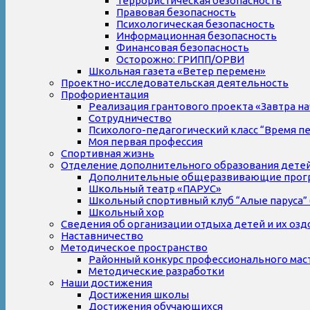
Террористическая безопасность
Правовая безопасность
Психологическая безопасность
Информационная безопасность
Финансовая безопасность
Осторожно: ГРИПП/ОРВИ
Школьная газета «Ветер перемен»
Проектно-исследовательская деятельность
Профориентация
Реализация грантового проекта «Завтра на
Сотрудничество
Психолого-педагогический класс “Время п
Моя первая профессия
Спортивная жизнь
Отделение дополнительного образования дете
Дополнительные общеразвивающие прог
Школьный театр «ПАРУС»
Школьный спортивный клуб “Алые паруса” 
Школьный хор
Сведения об организации отдыха детей и их оз
Наставничество
Методическое пространство
Районный конкурс профессионального мас
Методические разработки
Наши достижения
Достижения школы
Достижения обучающихся