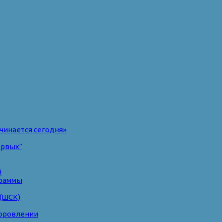
чинается сегодня»
ервых”
й
раммы
(ШСК)
доровлении