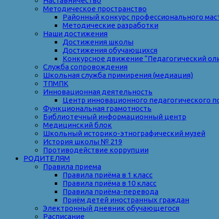
Наставничество
Методическое пространство
Районный конкурс профессионального мас
Методические разработки
Наши достижения
Достижения школы
Достижения обучающихся
Конкурсное движение “Педагогический ол
Служба сопровождения
Школьная служба примирения (медиация)
ТПМПК
Инновационная деятельность
Центр инновационного педагогического п
Функциональная грамотность
Библиотечный информационный центр
Медицинский блок
Школьный историко-этнографический музей
История школы № 219
Противодействие коррупции
РОДИТЕЛЯМ
Правила приема
Правила приёма в 1 класс
Правила приёма в 10 класс
Правила приёма-перевода
Приём детей иностранных граждан
Электронный дневник обучающегося
Расписание