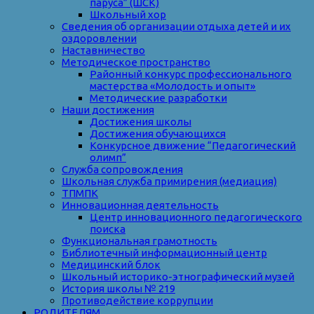
паруса” (ШСК)
Школьный хор
Сведения об организации отдыха детей и их
оздоровлении
Наставничество
Методическое пространство
Районный конкурс профессионального
мастерства «Молодость и опыт»
Методические разработки
Наши достижения
Достижения школы
Достижения обучающихся
Конкурсное движение “Педагогический
олимп”
Служба сопровождения
Школьная служба примирения (медиация)
ТПМПК
Инновационная деятельность
Центр инновационного педагогического
поиска
Функциональная грамотность
Библиотечный информационный центр
Медицинский блок
Школьный историко-этнографический музей
История школы № 219
Противодействие коррупции
РОДИТЕЛЯМ