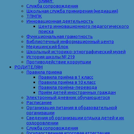
олимп”
Служба сопровождения
Школьная служба примирения (медиация)
ТПМПК
Инновационная деятельность
Центр инновационного педагогического
поиска
Функциональная грамотность
Библиотечный информационный центр
Медицинский блок
Школьный историко-этнографический музей
История школы № 219
Противодействие коррупции
РОДИТЕЛЯМ
Правила приема
Правила приёма в 1 класс
Правила приёма в 10 класс
Правила приёма-перевода
Приём детей иностранных граждан
Электронный дневник обучающегося
Расписание
Организация питания в образовательной
организации
Сведения об организации отдыха детей и их
оздоровлении
Служба сопровождения
Государственная итоговая аттестация