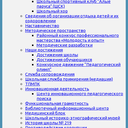
Школьный спортивный клуб “Алые
паруса” (ШСК)
Школьный хор
Сведения об организации отдыха детей и их
оздоровлении
Наставничество
Методическое пространство
Районный конкурс профессионального
мастерства «Молодость и опыт»
Методические разработки
Наши достижения
Достижения школы
Достижения обучающихся
Конкурсное движение “Педагогический
олимп”
Служба сопровождения
Школьная служба примирения (медиация)
ТПМПК
Инновационная деятельность
Центр инновационного педагогического
поиска
Функциональная грамотность
Библиотечный информационный центр
Медицинский блок
Школьный историко-этнографический музей
История школы № 219
Противодействие коррупции