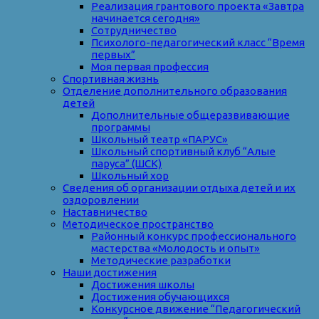
Реализация грантового проекта «Завтра
начинается сегодня»
Сотрудничество
Психолого-педагогический класс “Время
первых”
Моя первая профессия
Спортивная жизнь
Отделение дополнительного образования
детей
Дополнительные общеразвивающие
программы
Школьный театр «ПАРУС»
Школьный спортивный клуб “Алые
паруса” (ШСК)
Школьный хор
Сведения об организации отдыха детей и их
оздоровлении
Наставничество
Методическое пространство
Районный конкурс профессионального
мастерства «Молодость и опыт»
Методические разработки
Наши достижения
Достижения школы
Достижения обучающихся
Конкурсное движение “Педагогический