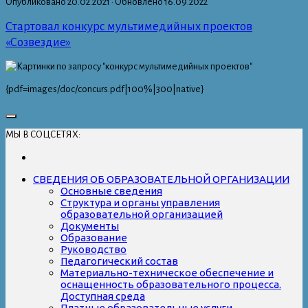
Опубликовано
20.02.2021
· Обновлено
16.09.2022
Стартовал конкурс мультимедийных проектов
«Созвездие»
{pdf=images/doc/concurs.pdf|100%|300|native}
МЫ В СОЦСЕТЯХ:
СВЕДЕНИЯ ОБ ОБРАЗОВАТЕЛЬНОЙ ОРГАНИЗАЦИИ
Основные сведения
Структура и органы управления
образовательной организацией
Документы
Образование
Руководство
Педагогический состав
Материально-техническое обеспечение и
оснащенность образовательного процесса.
Доступная среда
Платные образовательные услуги