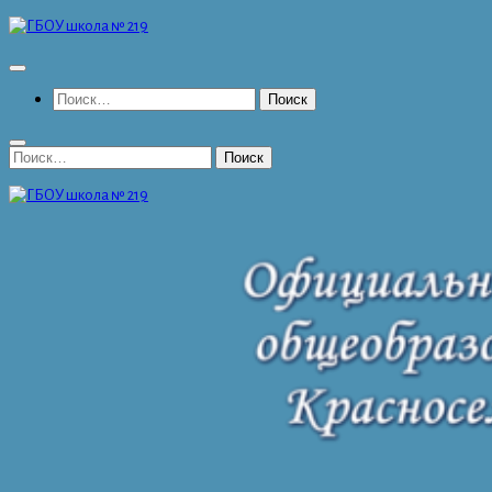
Перейти
к
содержимому
Найти:
Найти: