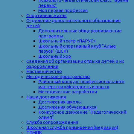
Психолого-педагогический класс “Время
первых”
Моя первая профессия
Спортивная жизнь
Отделение дополнительного образования
детей
Дополнительные общеразвивающие
программы
Школьный театр «ПАРУС»
Школьный спортивный клуб “Алые
паруса” (ШСК)
Школьный хор
Сведения об организации отдыха детей и их
оздоровлении
Наставничество
Методическое пространство
Районный конкурс профессионального
мастерства «Молодость и опыт»
Методические разработки
Наши достижения
Достижения школы
Достижения обучающихся
Конкурсное движение “Педагогический
олимп”
Служба сопровождения
Школьная служба примирения (медиация)
ТПМПК