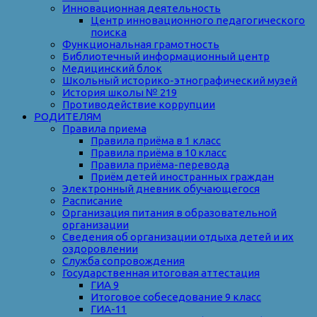
Инновационная деятельность
Центр инновационного педагогического
поиска
Функциональная грамотность
Библиотечный информационный центр
Медицинский блок
Школьный историко-этнографический музей
История школы № 219
Противодействие коррупции
РОДИТЕЛЯМ
Правила приема
Правила приёма в 1 класс
Правила приёма в 10 класс
Правила приёма-перевода
Приём детей иностранных граждан
Электронный дневник обучающегося
Расписание
Организация питания в образовательной
организации
Сведения об организации отдыха детей и их
оздоровлении
Служба сопровождения
Государственная итоговая аттестация
ГИА 9
Итоговое собеседование 9 класс
ГИА-11