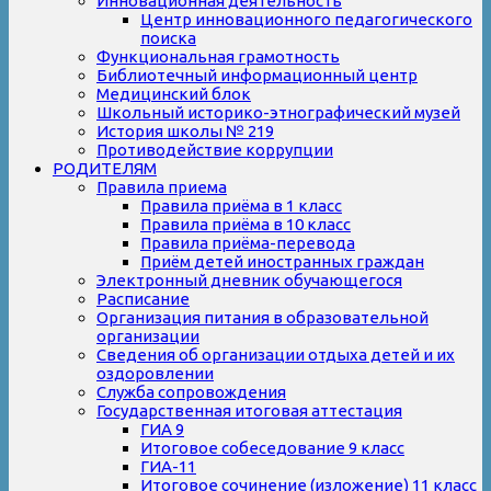
Инновационная деятельность
Центр инновационного педагогического
поиска
Функциональная грамотность
Библиотечный информационный центр
Медицинский блок
Школьный историко-этнографический музей
История школы № 219
Противодействие коррупции
РОДИТЕЛЯМ
Правила приема
Правила приёма в 1 класс
Правила приёма в 10 класс
Правила приёма-перевода
Приём детей иностранных граждан
Электронный дневник обучающегося
Расписание
Организация питания в образовательной
организации
Сведения об организации отдыха детей и их
оздоровлении
Служба сопровождения
Государственная итоговая аттестация
ГИА 9
Итоговое собеседование 9 класс
ГИА-11
Итоговое сочинение (изложение) 11 класс