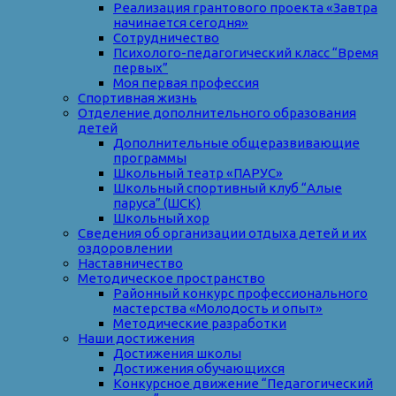
Реализация грантового проекта «Завтра
начинается сегодня»
Сотрудничество
Психолого-педагогический класс “Время
первых”
Моя первая профессия
Спортивная жизнь
Отделение дополнительного образования
детей
Дополнительные общеразвивающие
программы
Школьный театр «ПАРУС»
Школьный спортивный клуб “Алые
паруса” (ШСК)
Школьный хор
Сведения об организации отдыха детей и их
оздоровлении
Наставничество
Методическое пространство
Районный конкурс профессионального
мастерства «Молодость и опыт»
Методические разработки
Наши достижения
Достижения школы
Достижения обучающихся
Конкурсное движение “Педагогический