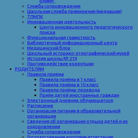
олимп”
Служба сопровождения
Школьная служба примирения (медиация)
ТПМПК
Инновационная деятельность
Центр инновационного педагогического
поиска
Функциональная грамотность
Библиотечный информационный центр
Медицинский блок
Школьный историко-этнографический музей
История школы № 219
Противодействие коррупции
РОДИТЕЛЯМ
Правила приема
Правила приёма в 1 класс
Правила приёма в 10 класс
Правила приёма-перевода
Приём детей иностранных граждан
Электронный дневник обучающегося
Расписание
Организация питания в образовательной
организации
Сведения об организации отдыха детей и их
оздоровлении
Служба сопровождения
Государственная итоговая аттестация