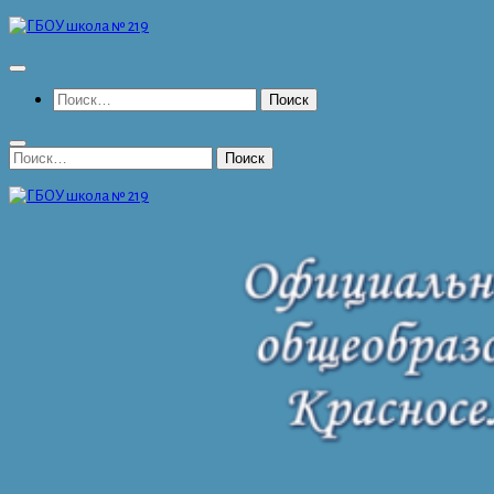
Перейти
к
содержимому
Найти:
Найти: