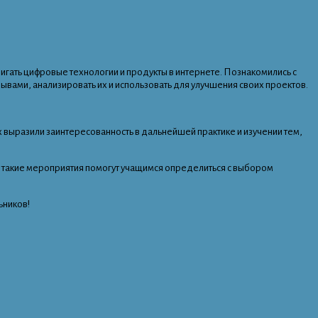
вигать цифровые технологии и продукты в интернете. Познакомились с
зывами, анализировать их и использовать для улучшения своих проектов.
 выразили заинтересованность в дальнейшей практике и изучении тем,
о такие мероприятия помогут учащимся определиться с выбором
ьников!