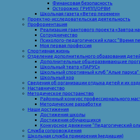
Финансовая безопасность
Осторожно: ГРИПП/ОРВИ
Школьная газета «Ветер перемен»
Проектно-исследовательская деятельность
Профориентация
Реализация грантового проекта «Завтра на
Сотрудничество
Психолого-педагогический класс “Время п
Моя первая профессия
Спортивная жизнь
Отделение дополнительного образования дете
Дополнительные общеразвивающие прог
Школьный театр «ПАРУС»
Школьный спортивный клуб “Алые паруса” 
Школьный хор
Сведения об организации отдыха детей и их оз
Наставничество
Методическое пространство
Районный конкурс профессионального мас
Методические разработки
Наши достижения
Достижения школы
Достижения обучающихся
Конкурсное движение “Педагогический ол
Служба сопровождения
Школьная служба примирения (медиация)