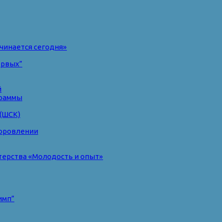
чинается сегодня»
ервых”
й
раммы
(ШСК)
доровлении
терства «Молодость и опыт»
имп”