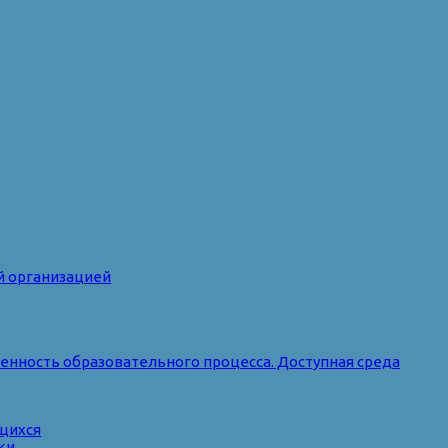
й организацией
нность образовательного процесса. Доступная среда
ющихся
ки