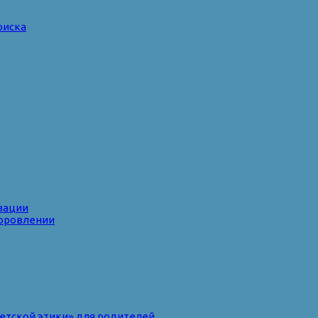
оиска
зации
доровлении
ветской этики» для родителей