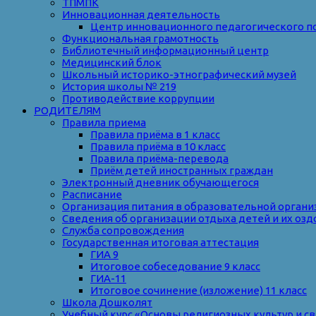
ТПМПК
Инновационная деятельность
Центр инновационного педагогического п
Функциональная грамотность
Библиотечный информационный центр
Медицинский блок
Школьный историко-этнографический музей
История школы № 219
Противодействие коррупции
РОДИТЕЛЯМ
Правила приема
Правила приёма в 1 класс
Правила приёма в 10 класс
Правила приёма-перевода
Приём детей иностранных граждан
Электронный дневник обучающегося
Расписание
Организация питания в образовательной органи
Сведения об организации отдыха детей и их оз
Служба сопровождения
Государственная итоговая аттестация
ГИА 9
Итоговое собеседование 9 класс
ГИА-11
Итоговое сочинение (изложение) 11 класс
Школа Дошколят
Учебный курс «Основы религиозных культур и с