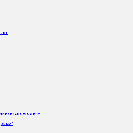
ласс
чинается сегодня»
ервых”