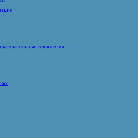
зации
бразовательные технологии
ласс