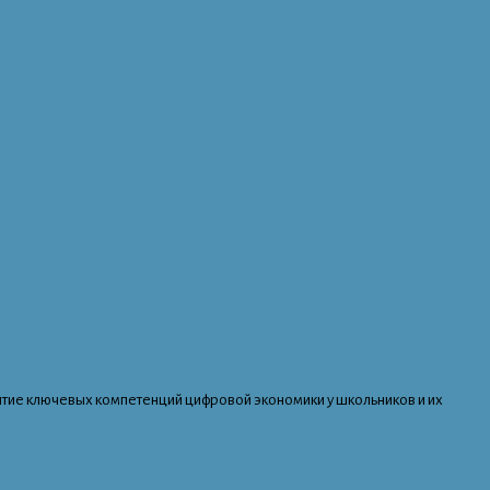
витие ключевых компетенций цифровой экономики у школьников и их