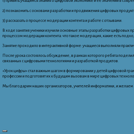
1) привить учащимся знания о цифровой экономике и её значении в совр
2) познакомить с основами разработки и продвижения цифровых продукт
3) рассказать о процессе модерации контента и работе с отзывами.
В ходе занятия ученики изучили основные этапы разработки цифровых пр
процессом модерации контента: что такое модерация, какие есть подходы
Занятие проходило в интерактивной форме: учащиеся выполняли практи
После урока состоялось обсуждение, в рамках которого ребята поделил
связанных с цифровыми технологиями и разработкой продуктов.
«Урок цифры» стал важным шагом в формировании у детей цифровой гра
профессии и подготовят их к будущим вызовам в мире цифровых техноло
Мы благодарим наших организаторов, учителей информатики, и желаем 