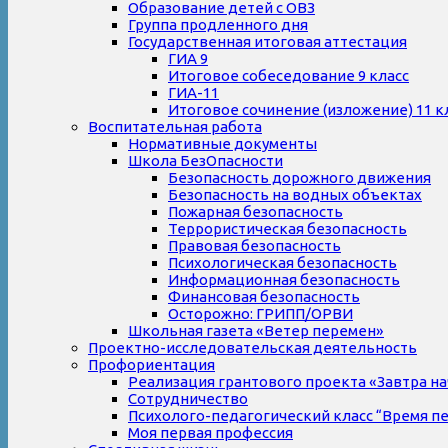
Образование детей с ОВЗ
Группа продленного дня
Государственная итоговая аттестация
ГИА 9
Итоговое собеседование 9 класс
ГИА-11
Итоговое сочинение (изложение) 11 к
Воспитательная работа
Нормативные документы
Школа БезОпасности
Безопасность дорожного движения
Безопасность на водных объектах
Пожарная безопасность
Террористическая безопасность
Правовая безопасность
Психологическая безопасность
Информационная безопасность
Финансовая безопасность
Осторожно: ГРИПП/ОРВИ
Школьная газета «Ветер перемен»
Проектно-исследовательская деятельность
Профориентация
Реализация грантового проекта «Завтра на
Сотрудничество
Психолого-педагогический класс “Время п
Моя первая профессия