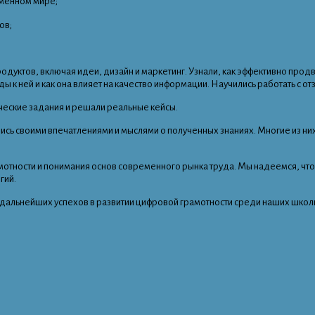
еменном мире;
ов;
одуктов, включая идеи, дизайн и маркетинг. Узнали, как эффективно прод
 к ней и как она влияет на качество информации. Научились работать с от
ческие задания и решали реальные кейсы.
ись своими впечатлениями и мыслями о полученных знаниях. Многие из них
мотности и понимания основ современного рынка труда. Мы надеемся, чт
гий.
дальнейших успехов в развитии цифровой грамотности среди наших школ