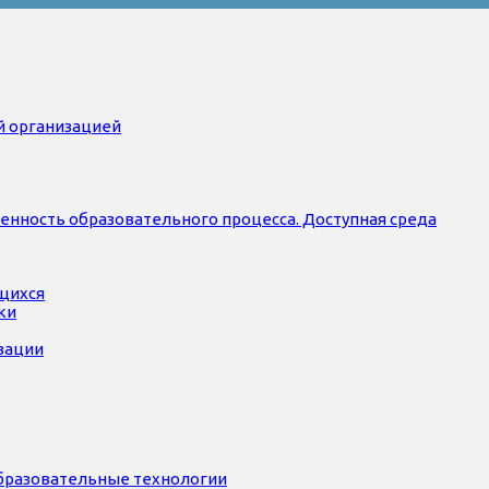
й организацией
нность образовательного процесса. Доступная среда
ющихся
ки
зации
бразовательные технологии