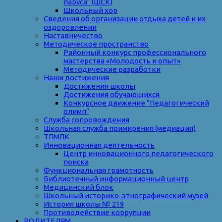
паруса” (ШСК)
Школьный хор
Сведения об организации отдыха детей и их
оздоровлении
Наставничество
Методическое пространство
Районный конкурс профессионального
мастерства «Молодость и опыт»
Методические разработки
Наши достижения
Достижения школы
Достижения обучающихся
Конкурсное движение “Педагогический
олимп”
Служба сопровождения
Школьная служба примирения (медиация)
ТПМПК
Инновационная деятельность
Центр инновационного педагогического
поиска
Функциональная грамотность
Библиотечный информационный центр
Медицинский блок
Школьный историко-этнографический музей
История школы № 219
Противодействие коррупции
РОДИТЕЛЯМ