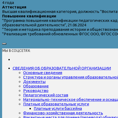
4 года
Аттестация
Высшая квалификационная категория, должность "Воспита
Повышение квалификации
"Программа повышения квалификации педагогических кад
образовательной деятельности", 21.06.2024
"Теория и методика преподавания истории и обществознани
"Реализация требований обновленных ФГОС ООО, ФГОС СОО в
МЫ В СОЦСЕТЯХ:
СВЕДЕНИЯ ОБ ОБРАЗОВАТЕЛЬНОЙ ОРГАНИЗАЦИИ
Основные сведения
Структура и органы управления образовательно
Документы
Образование
Руководство
Педагогический состав
Материально-техническое обеспечение и оснаще
Платные образовательные услуги
Платные услуги бассейна
Финансово-хозяйственная деятельность
Вакантные места для приема (перевода) обуча