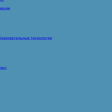
зации
бразовательные технологии
ласс