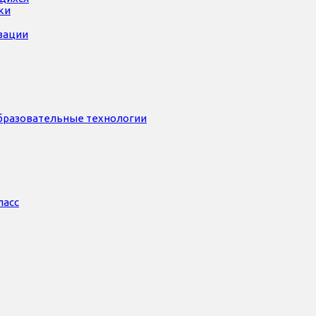
ки
зации
бразовательные технологии
ласс