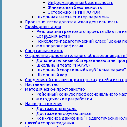
Информационная безопасность
Финансовая безопасность
Осторожно: ГРИПП/ОРВИ
Школьная газета «Ветер перемен»
Проектно-исследовательская деятельность
Профориентация
Реализация грантового проекта «Завтра на
Сотрудничество
Психолого-педагогический класс “Время п
Моя первая профессия
Спортивная жизнь
Отделение дополнительного образования дете
Дополнительные общеразвивающие прог
Школьный театр «ПАРУС»
Школьный спортивный клуб “Алые паруса” 
Школьный хор
Сведения об организации отдыха детей и их оз
Наставничество
Методическое пространство
Районный конкурс профессионального мас
Методические разработки
Наши достижения
Достижения школы
Достижения обучающихся
Конкурсное движение “Педагогический ол
Служба сопровождения