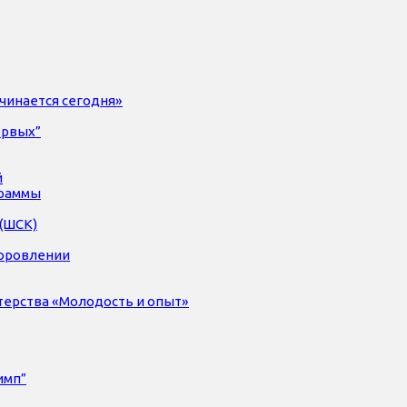
чинается сегодня»
ервых”
й
раммы
(ШСК)
доровлении
терства «Молодость и опыт»
имп”