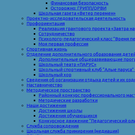
Финансовая безопасность
Осторожно: ГРИПП/ОРВИ
Школьная газета «Ветер перемен»
Проектно-исследовательская деятельность
Профориентация
Реализация грантового проекта «Завтра на
Сотрудничество
Психолого-педагогический класс “Время п
Моя первая профессия
Спортивная жизнь
Отделение дополнительного образования дете
Дополнительные общеразвивающие прог
Школьный театр «ПАРУС»
Школьный спортивный клуб “Алые паруса” 
Школьный хор
Сведения об организации отдыха детей и их оз
Наставничество
Методическое пространство
Районный конкурс профессионального мас
Методические разработки
Наши достижения
Достижения школы
Достижения обучающихся
Конкурсное движение “Педагогический ол
Служба сопровождения
Школьная служба примирения (медиация)