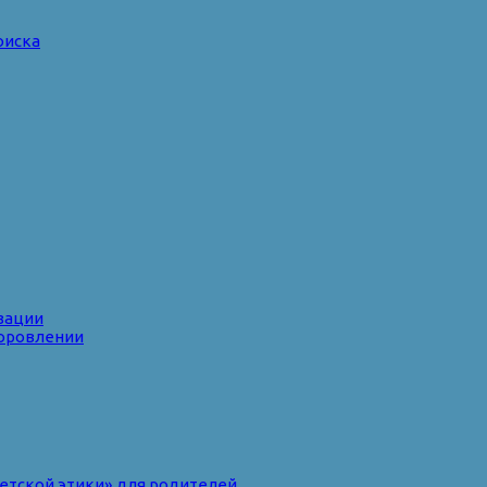
оиска
зации
доровлении
ветской этики» для родителей