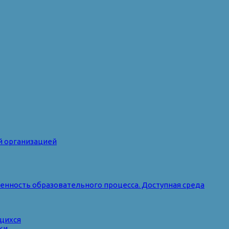
й организацией
нность образовательного процесса. Доступная среда
ющихся
ки