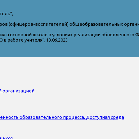
тель",
ров (офицеров-воспитателей) общеобразовательных орган
я в основной школе в условиях реализации обновленного ФГО
 работе учителя", 13.06.2023
й организацией
нность образовательного процесса. Доступная среда
ющихся