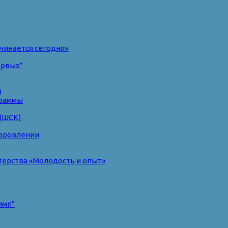
чинается сегодня»
ервых”
й
раммы
(ШСК)
доровлении
терства «Молодость и опыт»
имп”