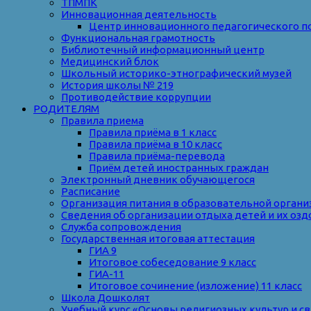
ТПМПК
Инновационная деятельность
Центр инновационного педагогического п
Функциональная грамотность
Библиотечный информационный центр
Медицинский блок
Школьный историко-этнографический музей
История школы № 219
Противодействие коррупции
РОДИТЕЛЯМ
Правила приема
Правила приёма в 1 класс
Правила приёма в 10 класс
Правила приёма-перевода
Приём детей иностранных граждан
Электронный дневник обучающегося
Расписание
Организация питания в образовательной органи
Сведения об организации отдыха детей и их оз
Служба сопровождения
Государственная итоговая аттестация
ГИА 9
Итоговое собеседование 9 класс
ГИА-11
Итоговое сочинение (изложение) 11 класс
Школа Дошколят
Учебный курс «Основы религиозных культур и с