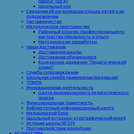
паруса” (ШСК)
Школьный хор
Сведения об организации отдыха детей и их
оздоровлении
Наставничество
Методическое пространство
Районный конкурс профессионального
мастерства «Молодость и опыт»
Методические разработки
Наши достижения
Достижения школы
Достижения обучающихся
Конкурсное движение “Педагогический
олимп”
Служба сопровождения
Школьная служба примирения (медиация)
ТПМПК
Инновационная деятельность
Центр инновационного педагогического
поиска
Функциональная грамотность
Библиотечный информационный центр
Медицинский блок
Школьный историко-этнографический музей
История школы № 219
Противодействие коррупции
РОДИТЕЛЯМ