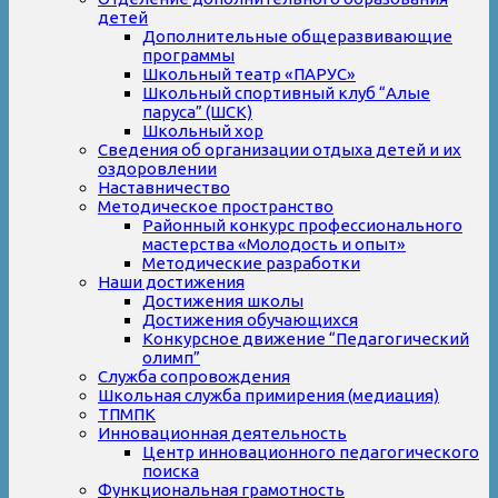
детей
Дополнительные общеразвивающие
программы
Школьный театр «ПАРУС»
Школьный спортивный клуб “Алые
паруса” (ШСК)
Школьный хор
Сведения об организации отдыха детей и их
оздоровлении
Наставничество
Методическое пространство
Районный конкурс профессионального
мастерства «Молодость и опыт»
Методические разработки
Наши достижения
Достижения школы
Достижения обучающихся
Конкурсное движение “Педагогический
олимп”
Служба сопровождения
Школьная служба примирения (медиация)
ТПМПК
Инновационная деятельность
Центр инновационного педагогического
поиска
Функциональная грамотность