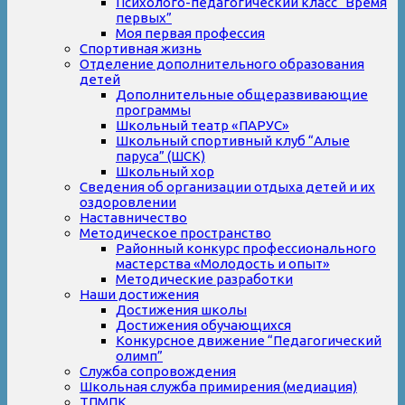
Психолого-педагогический класс “Время
первых”
Моя первая профессия
Спортивная жизнь
Отделение дополнительного образования
детей
Дополнительные общеразвивающие
программы
Школьный театр «ПАРУС»
Школьный спортивный клуб “Алые
паруса” (ШСК)
Школьный хор
Сведения об организации отдыха детей и их
оздоровлении
Наставничество
Методическое пространство
Районный конкурс профессионального
мастерства «Молодость и опыт»
Методические разработки
Наши достижения
Достижения школы
Достижения обучающихся
Конкурсное движение “Педагогический
олимп”
Служба сопровождения
Школьная служба примирения (медиация)
ТПМПК