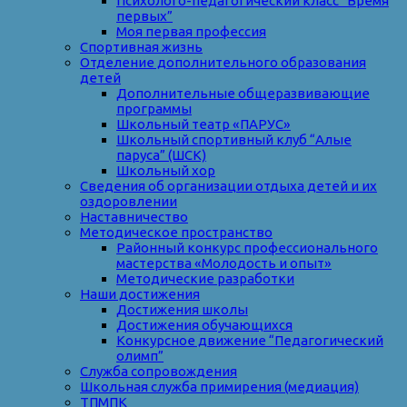
Психолого-педагогический класс “Время
первых”
Моя первая профессия
Спортивная жизнь
Отделение дополнительного образования
детей
Дополнительные общеразвивающие
программы
Школьный театр «ПАРУС»
Школьный спортивный клуб “Алые
паруса” (ШСК)
Школьный хор
Сведения об организации отдыха детей и их
оздоровлении
Наставничество
Методическое пространство
Районный конкурс профессионального
мастерства «Молодость и опыт»
Методические разработки
Наши достижения
Достижения школы
Достижения обучающихся
Конкурсное движение “Педагогический
олимп”
Служба сопровождения
Школьная служба примирения (медиация)
ТПМПК