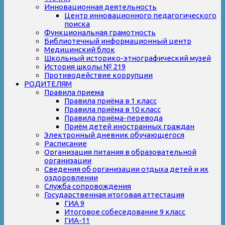
Инновационная деятельность
Центр инновационного педагогического
поиска
Функциональная грамотность
Библиотечный информационный центр
Медицинский блок
Школьный историко-этнографический музей
История школы № 219
Противодействие коррупции
РОДИТЕЛЯМ
Правила приема
Правила приёма в 1 класс
Правила приёма в 10 класс
Правила приёма-перевода
Приём детей иностранных граждан
Электронный дневник обучающегося
Расписание
Организация питания в образовательной
организации
Сведения об организации отдыха детей и их
оздоровлении
Служба сопровождения
Государственная итоговая аттестация
ГИА 9
Итоговое собеседование 9 класс
ГИА-11