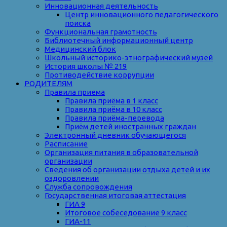
Инновационная деятельность
Центр инновационного педагогического
поиска
Функциональная грамотность
Библиотечный информационный центр
Медицинский блок
Школьный историко-этнографический музей
История школы № 219
Противодействие коррупции
РОДИТЕЛЯМ
Правила приема
Правила приёма в 1 класс
Правила приёма в 10 класс
Правила приёма-перевода
Приём детей иностранных граждан
Электронный дневник обучающегося
Расписание
Организация питания в образовательной
организации
Сведения об организации отдыха детей и их
оздоровлении
Служба сопровождения
Государственная итоговая аттестация
ГИА 9
Итоговое собеседование 9 класс
ГИА-11