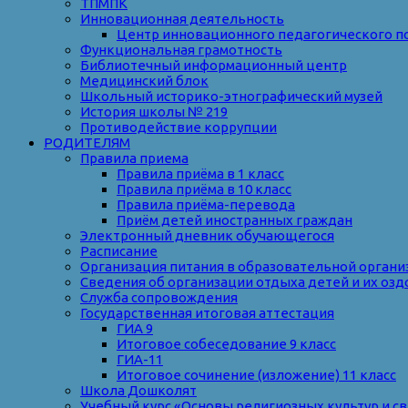
ТПМПК
Инновационная деятельность
Центр инновационного педагогического п
Функциональная грамотность
Библиотечный информационный центр
Медицинский блок
Школьный историко-этнографический музей
История школы № 219
Противодействие коррупции
РОДИТЕЛЯМ
Правила приема
Правила приёма в 1 класс
Правила приёма в 10 класс
Правила приёма-перевода
Приём детей иностранных граждан
Электронный дневник обучающегося
Расписание
Организация питания в образовательной органи
Сведения об организации отдыха детей и их оз
Служба сопровождения
Государственная итоговая аттестация
ГИА 9
Итоговое собеседование 9 класс
ГИА-11
Итоговое сочинение (изложение) 11 класс
Школа Дошколят
Учебный курс «Основы религиозных культур и с