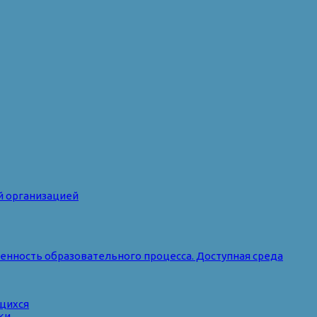
й организацией
нность образовательного процесса. Доступная среда
ющихся
ки