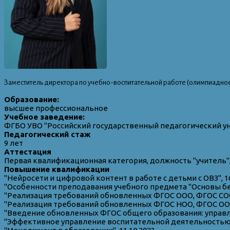
Заместитель директора по учебно-воспитательной работе (олимпиадно
Образование:
высшее профессиональное
Учебное заведение:
ФГБО УВО "Российский государственный педагогический ун
Педагогический стаж
9 лет
Аттестация
Первая квалификационная категория, должность "учитель", 
Повышение квалификации
"Нейросети и цифровой контент в работе с детьми с ОВЗ", 16
"Особенности преподавания учебного предмета "Основы без
"Реализация требований обновленных ФГОС ООО, ФГОС СОО в
"Реализация требований обновленных ФГОС НОО, ФГОС ООО в
"Введение обновленных ФГОС общего образования: управлен
"Эффективное управление воспитательной деятельностью в