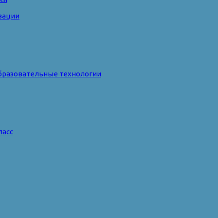
зации
бразовательные технологии
ласс