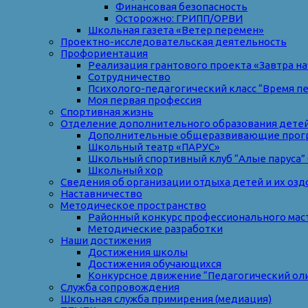
Финансовая безопасность
Осторожно: ГРИПП/ОРВИ
Школьная газета «Ветер перемен»
Проектно-исследовательская деятельность
Профориентация
Реализация грантового проекта «Завтра на
Сотрудничество
Психолого-педагогический класс “Время п
Моя первая профессия
Спортивная жизнь
Отделение дополнительного образования дете
Дополнительные общеразвивающие прог
Школьный театр «ПАРУС»
Школьный спортивный клуб “Алые паруса” 
Школьный хор
Сведения об организации отдыха детей и их оз
Наставничество
Методическое пространство
Районный конкурс профессионального мас
Методические разработки
Наши достижения
Достижения школы
Достижения обучающихся
Конкурсное движение “Педагогический ол
Служба сопровождения
Школьная служба примирения (медиация)