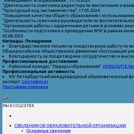
"Менеджмент в образовании", 11.10.2023
"Деятельность советника директора по воспитанию и взаи
"Культурный код наставничества", 17.05.2024
"Повышение качества общего образования с использование
"Деятельность советника руководителя по воспитательной 
"Организация работы с одаренными детьми в условиях реал
"Особенности подготовки к проведению ВПР в рамках мони
02.08.2023
Награды. Поощрения
Благодарственное письмо за плодотворную работу по в
Общероссийское общественное движение «Ассоциация учащ
Благодарность за плодотворное сотрудгичество и высок
Профессиональные достижения
Районный конкурс "Лидеры образования".
ПОБЕДИТЕЛЬ. 
Профессиональная активность
XIV Петербургский международный образовательный фор
эксперт.
Сертификат
Программа семинара
МЫ В СОЦСЕТЯХ:
СВЕДЕНИЯ ОБ ОБРАЗОВАТЕЛЬНОЙ ОРГАНИЗАЦИИ
Основные сведения