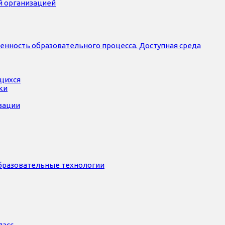
й организацией
нность образовательного процесса. Доступная среда
ющихся
ки
зации
бразовательные технологии
ласс