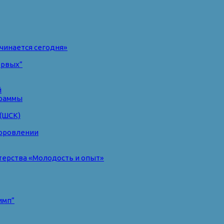
чинается сегодня»
ервых”
й
раммы
(ШСК)
доровлении
терства «Молодость и опыт»
имп”