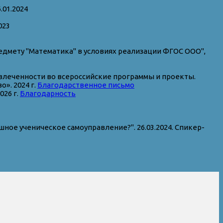
01.2024
023
едмету "Математика" в условиях реализации ФГОС ООО",
влеченности во всероссийские программы и проекты.
». 2024 г.
Благодарственное письмо
026 г.
Благодарность
е ученическое самоуправление?". 26.03.2024. Спикер-