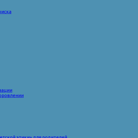
оиска
зации
доровлении
ветской этики» для родителей