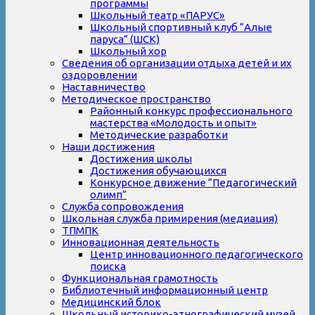
программы
Школьный театр «ПАРУС»
Школьный спортивный клуб “Алые
паруса” (ШСК)
Школьный хор
Сведения об организации отдыха детей и их
оздоровлении
Наставничество
Методическое пространство
Районный конкурс профессионального
мастерства «Молодость и опыт»
Методические разработки
Наши достижения
Достижения школы
Достижения обучающихся
Конкурсное движение “Педагогический
олимп”
Служба сопровождения
Школьная служба примирения (медиация)
ТПМПК
Инновационная деятельность
Центр инновационного педагогического
поиска
Функциональная грамотность
Библиотечный информационный центр
Медицинский блок
Школьный историко-этнографический музей