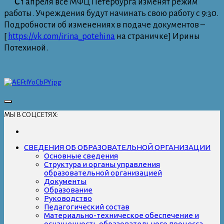
С
1 апреля все МФЦ Петербурга изменят режим
работы. Учреждения будут начинать свою работу с 9:30.
Подробности об изменениях в подаче документов –
[
https://vk.com/irina_potehina
на страничке] Ирины
Потехиной.
МЫ В СОЦСЕТЯХ:
СВЕДЕНИЯ ОБ ОБРАЗОВАТЕЛЬНОЙ ОРГАНИЗАЦИИ
Основные сведения
Структура и органы управления
образовательной организацией
Документы
Образование
Руководство
Педагогический состав
Материально-техническое обеспечение и
оснащенность образовательного процесса.