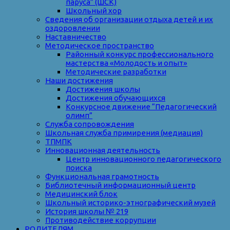
паруса” (ШСК)
Школьный хор
Сведения об организации отдыха детей и их
оздоровлении
Наставничество
Методическое пространство
Районный конкурс профессионального
мастерства «Молодость и опыт»
Методические разработки
Наши достижения
Достижения школы
Достижения обучающихся
Конкурсное движение “Педагогический
олимп”
Служба сопровождения
Школьная служба примирения (медиация)
ТПМПК
Инновационная деятельность
Центр инновационного педагогического
поиска
Функциональная грамотность
Библиотечный информационный центр
Медицинский блок
Школьный историко-этнографический музей
История школы № 219
Противодействие коррупции
РОДИТЕЛЯМ