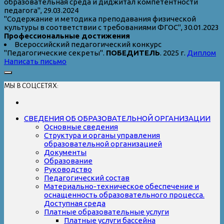
образовательная среда и диджитал компетентности
педагога", 29.03.2024
"Содержание и методика преподавания физической
культуры в соответствии с требованиями ФГОС", 30.01.2023
Профессиональные достижения
Всероссийский педагогический конкурс
"Педагогические секреты".
ПОБЕДИТЕЛЬ
. 2025 г.
Диплом
Написать письмо
МЫ В СОЦСЕТЯХ:
СВЕДЕНИЯ ОБ ОБРАЗОВАТЕЛЬНОЙ ОРГАНИЗАЦИИ
Основные сведения
Структура и органы управления
образовательной организацией
Документы
Образование
Руководство
Педагогический состав
Материально-техническое обеспечение и
оснащенность образовательного процесса.
Доступная среда
Платные образовательные услуги
Платные услуги бассейна