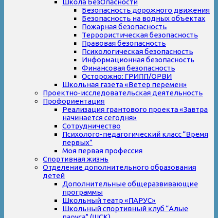
Школа БезОпасности
Безопасность дорожного движения
Безопасность на водных объектах
Пожарная безопасность
Террористическая безопасность
Правовая безопасность
Психологическая безопасность
Информационная безопасность
Финансовая безопасность
Осторожно: ГРИПП/ОРВИ
Школьная газета «Ветер перемен»
Проектно-исследовательская деятельность
Профориентация
Реализация грантового проекта «Завтра
начинается сегодня»
Сотрудничество
Психолого-педагогический класс “Время
первых”
Моя первая профессия
Спортивная жизнь
Отделение дополнительного образования
детей
Дополнительные общеразвивающие
программы
Школьный театр «ПАРУС»
Школьный спортивный клуб “Алые
паруса” (ШСК)