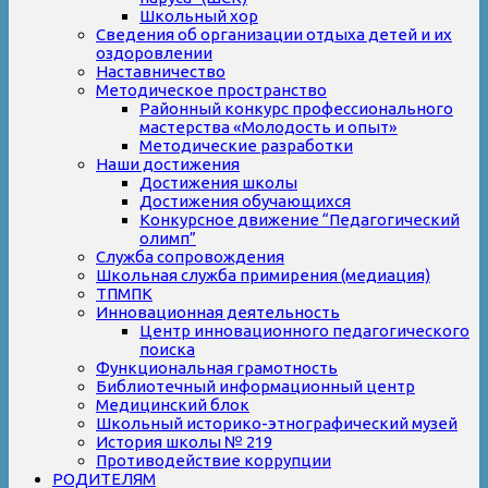
Школьный хор
Сведения об организации отдыха детей и их
оздоровлении
Наставничество
Методическое пространство
Районный конкурс профессионального
мастерства «Молодость и опыт»
Методические разработки
Наши достижения
Достижения школы
Достижения обучающихся
Конкурсное движение “Педагогический
олимп”
Служба сопровождения
Школьная служба примирения (медиация)
ТПМПК
Инновационная деятельность
Центр инновационного педагогического
поиска
Функциональная грамотность
Библиотечный информационный центр
Медицинский блок
Школьный историко-этнографический музей
История школы № 219
Противодействие коррупции
РОДИТЕЛЯМ