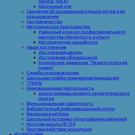
паруса” (ШСК)
Школьный хор
Сведения об организации отдыха детей и их
оздоровлении
Наставничество
Методическое пространство
Районный конкурс профессионального
мастерства «Молодость и опыт»
Методические разработки
Наши достижения
Достижения школы
Достижения обучающихся
Конкурсное движение “Педагогический
олимп”
Служба сопровождения
Школьная служба примирения (медиация)
ТПМПК
Инновационная деятельность
Центр инновационного педагогического
поиска
Функциональная грамотность
Библиотечный информационный центр
Медицинский блок
Школьный историко-этнографический музей
История школы № 219
Противодействие коррупции
РОДИТЕЛЯМ