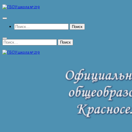
Перейти
к
содержимому
Найти:
Найти: