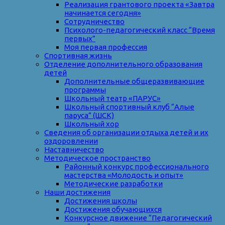
Реализация грантового проекта «Завтра
начинается сегодня»
Сотрудничество
Психолого-педагогический класс “Время
первых”
Моя первая профессия
Спортивная жизнь
Отделение дополнительного образования
детей
Дополнительные общеразвивающие
программы
Школьный театр «ПАРУС»
Школьный спортивный клуб “Алые
паруса” (ШСК)
Школьный хор
Сведения об организации отдыха детей и их
оздоровлении
Наставничество
Методическое пространство
Районный конкурс профессионального
мастерства «Молодость и опыт»
Методические разработки
Наши достижения
Достижения школы
Достижения обучающихся
Конкурсное движение “Педагогический