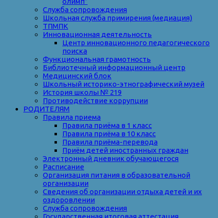
олимп”
Служба сопровождения
Школьная служба примирения (медиация)
ТПМПК
Инновационная деятельность
Центр инновационного педагогического
поиска
Функциональная грамотность
Библиотечный информационный центр
Медицинский блок
Школьный историко-этнографический музей
История школы № 219
Противодействие коррупции
РОДИТЕЛЯМ
Правила приема
Правила приёма в 1 класс
Правила приёма в 10 класс
Правила приёма-перевода
Приём детей иностранных граждан
Электронный дневник обучающегося
Расписание
Организация питания в образовательной
организации
Сведения об организации отдыха детей и их
оздоровлении
Служба сопровождения
Государственная итоговая аттестация