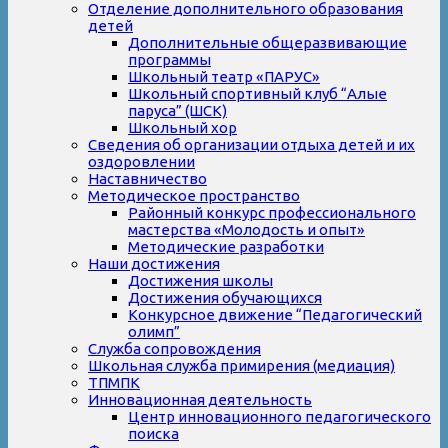
Отделение дополнительного образования
детей
Дополнительные общеразвивающие
программы
Школьный театр «ПАРУС»
Школьный спортивный клуб “Алые
паруса” (ШСК)
Школьный хор
Сведения об организации отдыха детей и их
оздоровлении
Наставничество
Методическое пространство
Районный конкурс профессионального
мастерства «Молодость и опыт»
Методические разработки
Наши достижения
Достижения школы
Достижения обучающихся
Конкурсное движение “Педагогический
олимп”
Служба сопровождения
Школьная служба примирения (медиация)
ТПМПК
Инновационная деятельность
Центр инновационного педагогического
поиска