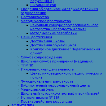
паруса” (ШСК)
Школьный хор
Сведения об организации отдыха детей и их
оздоровлении
Наставничество
Методическое пространство
Районный конкурс профессионального
мастерства «Молодость и опыт»
Методические разработки
Наши достижения
Достижения школы
Достижения обучающихся
Конкурсное движение “Педагогический
олимп”
Служба сопровождения
Школьная служба примирения (медиация)
ТПМПК
Инновационная деятельность
Центр инновационного педагогического
поиска
Функциональная грамотность
Библиотечный информационный центр
Медицинский блок
Школьный историко-этнографический музей
История школы № 219
Противодействие коррупции
РОДИТЕЛЯМ