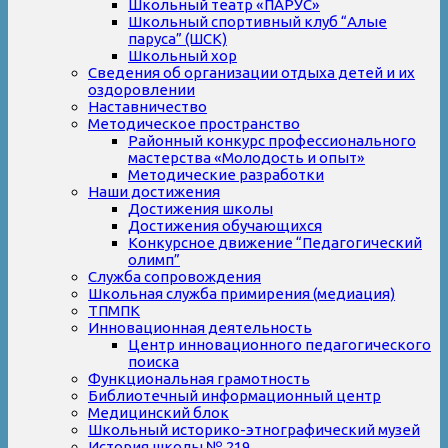
Школьный театр «ПАРУС»
Школьный спортивный клуб “Алые
паруса” (ШСК)
Школьный хор
Сведения об организации отдыха детей и их
оздоровлении
Наставничество
Методическое пространство
Районный конкурс профессионального
мастерства «Молодость и опыт»
Методические разработки
Наши достижения
Достижения школы
Достижения обучающихся
Конкурсное движение “Педагогический
олимп”
Служба сопровождения
Школьная служба примирения (медиация)
ТПМПК
Инновационная деятельность
Центр инновационного педагогического
поиска
Функциональная грамотность
Библиотечный информационный центр
Медицинский блок
Школьный историко-этнографический музей
История школы № 219