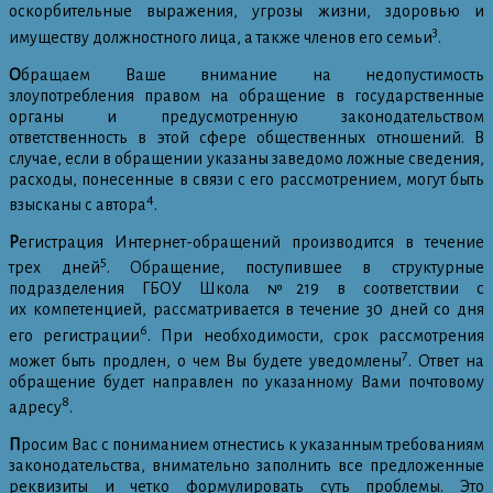
оскорбительные выражения, угрозы жизни, здоровью и
3
имуществу должностного лица, а также членов его семьи
.
О
бращаем Ваше внимание на недопустимость
злоупотребления правом на обращение в государственные
органы и предусмотренную законодательством
ответственность в этой сфере общественных отношений. В
случае, если в обращении указаны заведомо ложные сведения,
расходы, понесенные в связи с его рассмотрением, могут быть
4
взысканы с автора
.
Р
егистрация Интернет-обращений производится в течение
5
трех дней
. Обращение, поступившее в структурные
подразделения ГБОУ Школа №219 в соответствии с
их компетенцией, рассматривается в течение 30 дней со дня
6
его регистрации
. При необходимости, срок рассмотрения
7
может быть продлен, о чем Вы будете уведомлены
. Ответ на
обращение будет направлен по указанному Вами почтовому
8
адресу
.
П
росим Вас с пониманием отнестись к указанным требованиям
законодательства, внимательно заполнить все предложенные
реквизиты и четко формулировать суть проблемы. Это