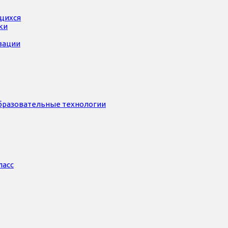
ющихся
ки
зации
бразовательные технологии
ласс