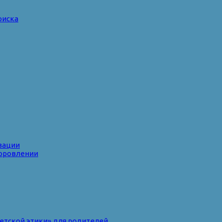
оиска
зации
доровлении
ветской этики» для родителей