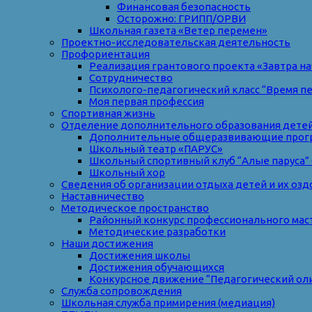
Финансовая безопасность
Осторожно: ГРИПП/ОРВИ
Школьная газета «Ветер перемен»
Проектно-исследовательская деятельность
Профориентация
Реализация грантового проекта «Завтра на
Сотрудничество
Психолого-педагогический класс “Время п
Моя первая профессия
Спортивная жизнь
Отделение дополнительного образования дете
Дополнительные общеразвивающие прог
Школьный театр «ПАРУС»
Школьный спортивный клуб “Алые паруса” 
Школьный хор
Сведения об организации отдыха детей и их оз
Наставничество
Методическое пространство
Районный конкурс профессионального мас
Методические разработки
Наши достижения
Достижения школы
Достижения обучающихся
Конкурсное движение “Педагогический ол
Служба сопровождения
Школьная служба примирения (медиация)