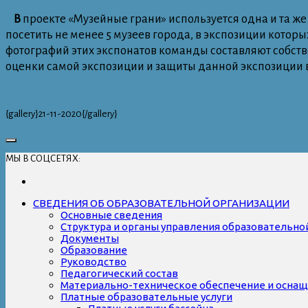
В
проекте «Музейные грани» используется одна и та ж
посетить не менее 5 музеев города, в экспозиции котор
фотографий этих экспонатов команды составляют собств
оценки самой экспозиции и защиты данной экспозиции в
{gallery}21-11-2020{/gallery}
МЫ В СОЦСЕТЯХ:
СВЕДЕНИЯ ОБ ОБРАЗОВАТЕЛЬНОЙ ОРГАНИЗАЦИИ
Основные сведения
Структура и органы управления образовательно
Документы
Образование
Руководство
Педагогический состав
Материально-техническое обеспечение и оснаще
Платные образовательные услуги