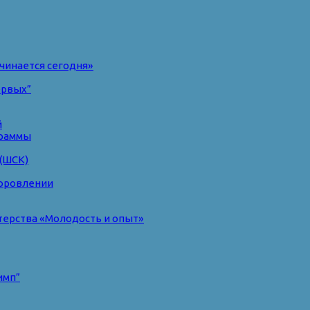
чинается сегодня»
ервых”
й
раммы
(ШСК)
доровлении
терства «Молодость и опыт»
имп”