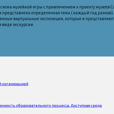
е схема музейной игры с привлечением к проекту музеев 
ых представлена определенная тема ( каждый год разная).
енные виртуальные экспозиции, которые и представляют н
 виде экскурсии.
й организацией
нность образовательного процесса. Доступная среда