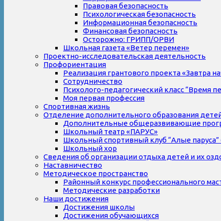
Правовая безопасность
Психологическая безопасность
Информационная безопасность
Финансовая безопасность
Осторожно: ГРИПП/ОРВИ
Школьная газета «Ветер перемен»
Проектно-исследовательская деятельность
Профориентация
Реализация грантового проекта «Завтра на
Сотрудничество
Психолого-педагогический класс “Время п
Моя первая профессия
Спортивная жизнь
Отделение дополнительного образования дете
Дополнительные общеразвивающие прог
Школьный театр «ПАРУС»
Школьный спортивный клуб “Алые паруса” 
Школьный хор
Сведения об организации отдыха детей и их оз
Наставничество
Методическое пространство
Районный конкурс профессионального мас
Методические разработки
Наши достижения
Достижения школы
Достижения обучающихся