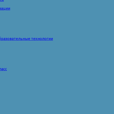
зации
бразовательные технологии
ласс