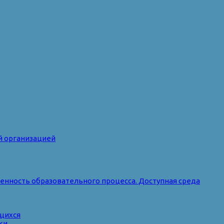
й организацией
нность образовательного процесса. Доступная среда
ющихся
ки