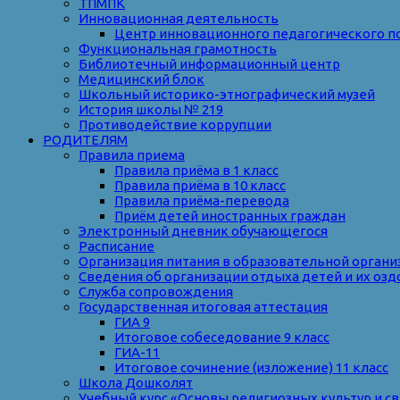
ТПМПК
Инновационная деятельность
Центр инновационного педагогического п
Функциональная грамотность
Библиотечный информационный центр
Медицинский блок
Школьный историко-этнографический музей
История школы № 219
Противодействие коррупции
РОДИТЕЛЯМ
Правила приема
Правила приёма в 1 класс
Правила приёма в 10 класс
Правила приёма-перевода
Приём детей иностранных граждан
Электронный дневник обучающегося
Расписание
Организация питания в образовательной органи
Сведения об организации отдыха детей и их оз
Служба сопровождения
Государственная итоговая аттестация
ГИА 9
Итоговое собеседование 9 класс
ГИА-11
Итоговое сочинение (изложение) 11 класс
Школа Дошколят
Учебный курс «Основы религиозных культур и с