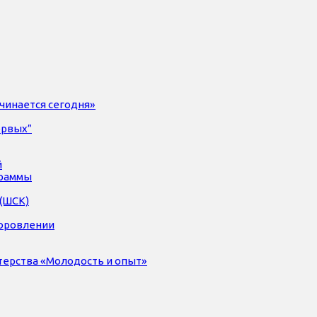
чинается сегодня»
ервых”
й
раммы
(ШСК)
доровлении
терства «Молодость и опыт»