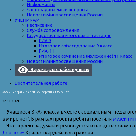
Информация
Часто задаваемые вопросы
Новости Минпросвещения России
УЧЕНИКАМ
Расписание
Служба сопровождения
Государственная итоговая аттестация
ГИА 9
Итоговое собеседование 9 класс
ГИА-11
Итоговое сочинение (изложение) 11 класс
Новости Минпросвещения России
Версия для слабовидящих
Воспитательная работа
Музейные грани: людей неинтересных в мире нет!
28.11.2020
У
чащиеся 8 «А» класса вместе с социальным-педагог
в мире нет”. В рамках проекта ребята посетили
музей ги
Э
тот проект задуман и реализуется в плодотворном с
Ленской»
Красногвардейского района.