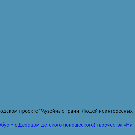
ородском проекте “Музейные грани. Людей неинтересных
бург»
с
Дворцом детского (юношеского) творчества «На