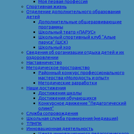
Моя первая профессия
Спортивная жизнь
Отделение дополнительного образования
детей
Дополнительные общеразвивающие
программы
Школьный театр «ПАРУС»
Школьный спортивный клуб “Алые
паруса” (ШСК)
Школьный хор
Сведения об организации отдыха детей и их
оздоровлении
Наставничество
Методическое пространство
Районный конкурс профессионального
мастерства «Молодость и опыт»
Методические разработки
Наши достижения
Достижения школы
Достижения обучающихся
Конкурсное движение “Педагогический
олимп”
Служба сопровождения
Школьная служба примирения (медиация)
ТПМПК
Инновационная деятельность
Центр инновационного педагогического