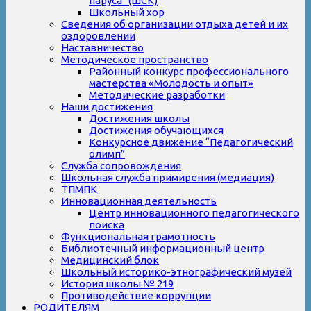
паруса” (ШСК)
Школьный хор
Сведения об организации отдыха детей и их
оздоровлении
Наставничество
Методическое пространство
Районный конкурс профессионального
мастерства «Молодость и опыт»
Методические разработки
Наши достижения
Достижения школы
Достижения обучающихся
Конкурсное движение “Педагогический
олимп”
Служба сопровождения
Школьная служба примирения (медиация)
ТПМПК
Инновационная деятельность
Центр инновационного педагогического
поиска
Функциональная грамотность
Библиотечный информационный центр
Медицинский блок
Школьный историко-этнографический музей
История школы № 219
Противодействие коррупции
РОДИТЕЛЯМ