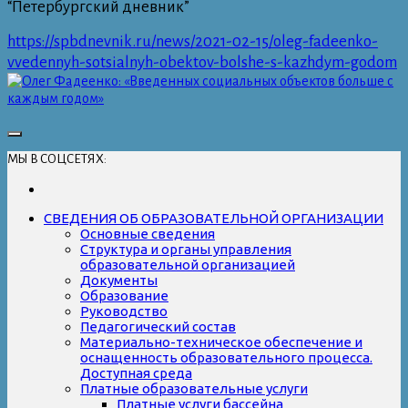
“Петербургский дневник”
https://spbdnevnik.ru/news/2021-02-15/oleg-fadeenko-
vvedennyh-sotsialnyh-obektov-bolshe-s-kazhdym-godom
МЫ В СОЦСЕТЯХ:
СВЕДЕНИЯ ОБ ОБРАЗОВАТЕЛЬНОЙ ОРГАНИЗАЦИИ
Основные сведения
Структура и органы управления
образовательной организацией
Документы
Образование
Руководство
Педагогический состав
Материально-техническое обеспечение и
оснащенность образовательного процесса.
Доступная среда
Платные образовательные услуги
Платные услуги бассейна