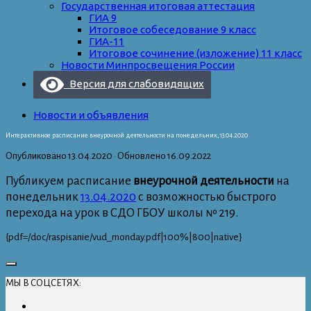
Государственная итоговая аттестация
ГИА 9
Итоговое собеседование 9 класс
ГИА-11
Итоговое сочинение (изложение) 11 класс
Новости Минпросвещения России
Версия для слабовидящих
Новости и объявления
Интерактивное расписание внеурочной деятельности на понедельник, 13.04.2020
Опубликовано
13.04.2020
· Обновлено
16.09.2022
Публикуем расписание
внеурочной деятельности
на
понедельник
13.04.2020
с возможностью быстрого
перехода на урок в СДО ГБОУ школы № 219.
{pdf=/doc/raspisanie/vud_monday.pdf|100%|800|native}
МЫ В СОЦСЕТЯХ: