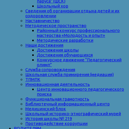
паруса” (ШСК)
Школьный хор
Сведения об организации отдыха детей и их
оздоровлении
Наставничество
Методическое пространство
Районный конкурс профессионального
мастерства «Молодость и опыт»
Методические разработки
Наши достижения
Достижения школы
Достижения обучающихся
Конкурсное движение “Педагогический
олимп”
Служба сопровождения
Школьная служба примирения (медиация)
ТПМПК
Инновационная деятельность
Центр инновационного педагогического
поиска
Функциональная грамотность
Библиотечный информационный центр
Медицинский блок
Школьный историко-этнографический музей
История школы № 219
Противодействие коррупции
РОДИТЕЛЯМ