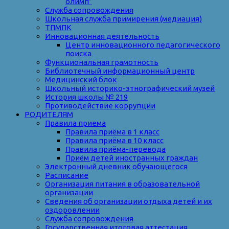
олимп”
Служба сопровождения
Школьная служба примирения (медиация)
ТПМПК
Инновационная деятельность
Центр инновационного педагогического
поиска
Функциональная грамотность
Библиотечный информационный центр
Медицинский блок
Школьный историко-этнографический музей
История школы № 219
Противодействие коррупции
РОДИТЕЛЯМ
Правила приема
Правила приёма в 1 класс
Правила приёма в 10 класс
Правила приёма-перевода
Приём детей иностранных граждан
Электронный дневник обучающегося
Расписание
Организация питания в образовательной
организации
Сведения об организации отдыха детей и их
оздоровлении
Служба сопровождения
Государственная итоговая аттестация