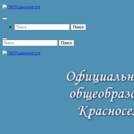
Перейти
к
содержимому
Найти:
Найти: