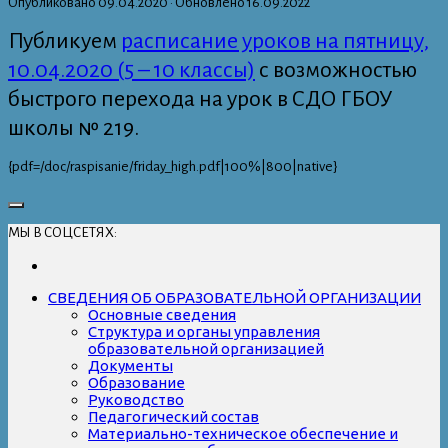
Опубликовано
09.04.2020
· Обновлено
16.09.2022
Публикуем
расписание уроков на пятницу,
10.04.2020 (5 – 10 классы)
с возможностью
быстрого перехода на урок в СДО ГБОУ
школы № 219.
{pdf=/doc/raspisanie/friday_high.pdf|100%|800|native}
МЫ В СОЦСЕТЯХ:
СВЕДЕНИЯ ОБ ОБРАЗОВАТЕЛЬНОЙ ОРГАНИЗАЦИИ
Основные сведения
Структура и органы управления
образовательной организацией
Документы
Образование
Руководство
Педагогический состав
Материально-техническое обеспечение и