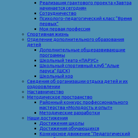
Реализация грантового проекта «Завтра
начинается сегодня»
Сотрудничество
Психолого-педагогический класс “Время
первых”
Моя первая профессия
Спортивная жизнь
Отделение дополнительного образования
детей
Дополнительные общеразвивающие
программы
Школьный театр «ПАРУС»
Школьный спортивный клуб “Алые
паруса” (ШСК)
Школьный хор
Сведения об организации отдыха детей и их
оздоровлении
Наставничество
Методическое пространство
Районный конкурс профессионального
мастерства «Молодость и опыт»
Методические разработки
Наши достижения
Достижения школы
Достижения обучающихся
Конкурсное движение “Педагогический