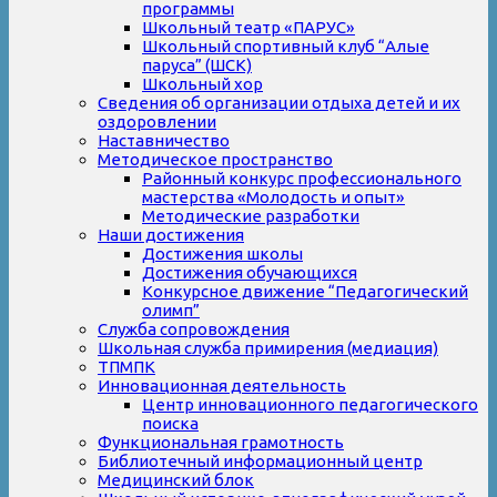
программы
Школьный театр «ПАРУС»
Школьный спортивный клуб “Алые
паруса” (ШСК)
Школьный хор
Сведения об организации отдыха детей и их
оздоровлении
Наставничество
Методическое пространство
Районный конкурс профессионального
мастерства «Молодость и опыт»
Методические разработки
Наши достижения
Достижения школы
Достижения обучающихся
Конкурсное движение “Педагогический
олимп”
Служба сопровождения
Школьная служба примирения (медиация)
ТПМПК
Инновационная деятельность
Центр инновационного педагогического
поиска
Функциональная грамотность
Библиотечный информационный центр
Медицинский блок