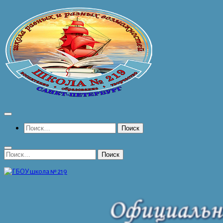
Перейти
к
содержимому
Найти:
Найти: