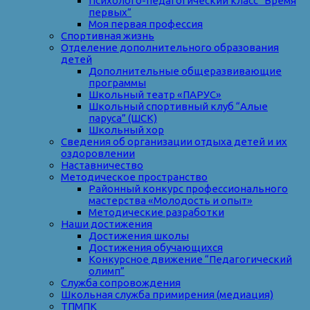
Психолого-педагогический класс “Время
первых”
Моя первая профессия
Спортивная жизнь
Отделение дополнительного образования
детей
Дополнительные общеразвивающие
программы
Школьный театр «ПАРУС»
Школьный спортивный клуб “Алые
паруса” (ШСК)
Школьный хор
Сведения об организации отдыха детей и их
оздоровлении
Наставничество
Методическое пространство
Районный конкурс профессионального
мастерства «Молодость и опыт»
Методические разработки
Наши достижения
Достижения школы
Достижения обучающихся
Конкурсное движение “Педагогический
олимп”
Служба сопровождения
Школьная служба примирения (медиация)
ТПМПК