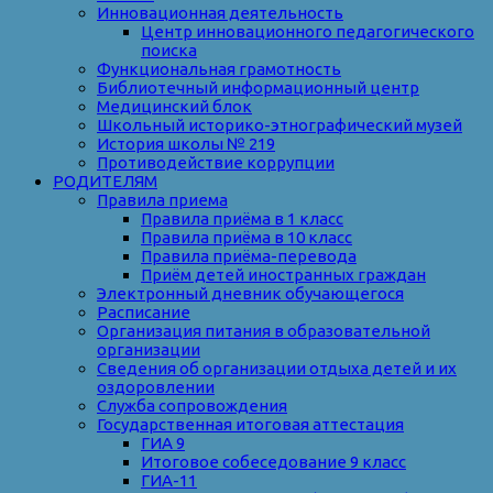
Инновационная деятельность
Центр инновационного педагогического
поиска
Функциональная грамотность
Библиотечный информационный центр
Медицинский блок
Школьный историко-этнографический музей
История школы № 219
Противодействие коррупции
РОДИТЕЛЯМ
Правила приема
Правила приёма в 1 класс
Правила приёма в 10 класс
Правила приёма-перевода
Приём детей иностранных граждан
Электронный дневник обучающегося
Расписание
Организация питания в образовательной
организации
Сведения об организации отдыха детей и их
оздоровлении
Служба сопровождения
Государственная итоговая аттестация
ГИА 9
Итоговое собеседование 9 класс
ГИА-11