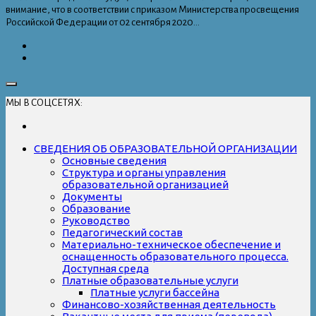
внимание, что в соответствии с приказом Министерства просвещения
Российской Федерации от 02 сентября 2020...
МЫ В СОЦСЕТЯХ:
СВЕДЕНИЯ ОБ ОБРАЗОВАТЕЛЬНОЙ ОРГАНИЗАЦИИ
Основные сведения
Структура и органы управления
образовательной организацией
Документы
Образование
Руководство
Педагогический состав
Материально-техническое обеспечение и
оснащенность образовательного процесса.
Доступная среда
Платные образовательные услуги
Платные услуги бассейна
Финансово-хозяйственная деятельность