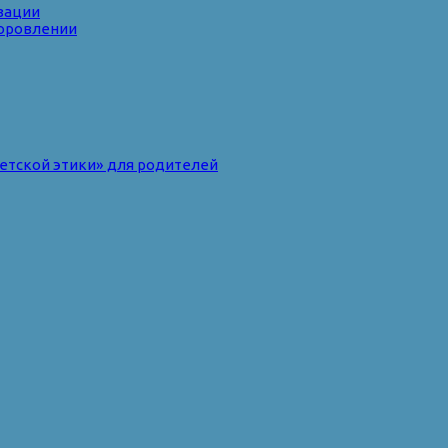
зации
доровлении
ветской этики» для родителей