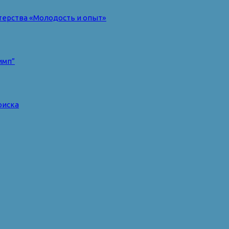
терства «Молодость и опыт»
имп”
оиска