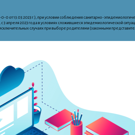
0-0 от 13.03.2023 г.), при условии соблюдения санитарно-эпидемиологи
, с 3 апреля 2023 года в условиях сложившиеся эпидемиологической сит
В исключительных случаях при выборе родителями (законными представите