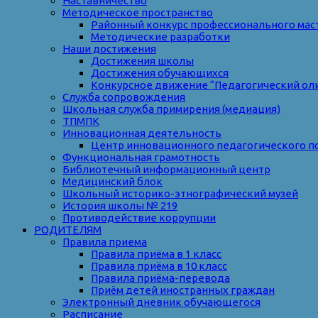
Наставничество
Методическое пространство
Районный конкурс профессионального мас
Методические разработки
Наши достижения
Достижения школы
Достижения обучающихся
Конкурсное движение “Педагогический ол
Служба сопровождения
Школьная служба примирения (медиация)
ТПМПК
Инновационная деятельность
Центр инновационного педагогического п
Функциональная грамотность
Библиотечный информационный центр
Медицинский блок
Школьный историко-этнографический музей
История школы № 219
Противодействие коррупции
РОДИТЕЛЯМ
Правила приема
Правила приёма в 1 класс
Правила приёма в 10 класс
Правила приёма-перевода
Приём детей иностранных граждан
Электронный дневник обучающегося
Расписание