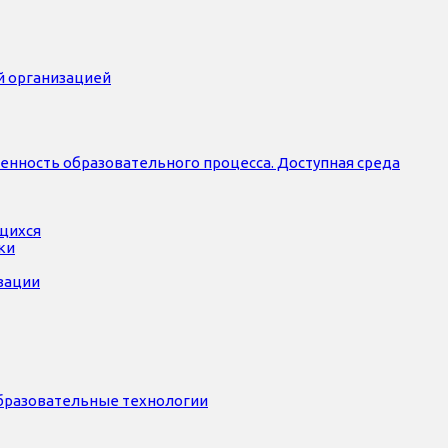
й организацией
нность образовательного процесса. Доступная среда
ющихся
ки
зации
бразовательные технологии