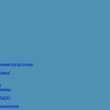
чинается сегодня»
ервых”
й
раммы
(ШСК)
доровлении