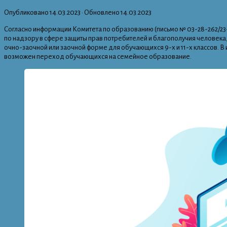
Опубликовано
14.03.2023
· Обновлено
14.03.2023
Согласно информации Комитета по образованию (письмо № 03-28-262/23-
по надзору в сфере защиты прав потребителей и благополучия человека
очно-заочной или заочной форме для обучающихся 9-х и 11-х классов. 
возможен переход обучающихся на семейное образование.