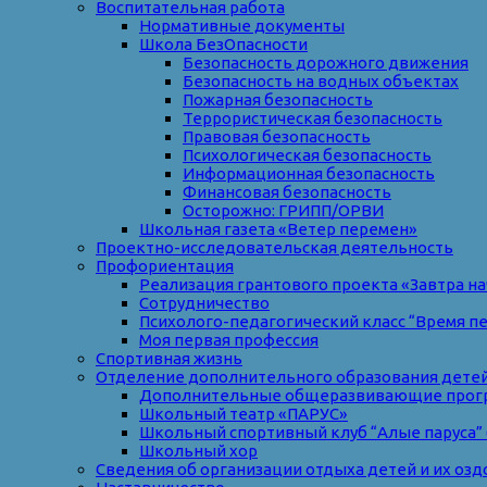
Воспитательная работа
Нормативные документы
Школа БезОпасности
Безопасность дорожного движения
Безопасность на водных объектах
Пожарная безопасность
Террористическая безопасность
Правовая безопасность
Психологическая безопасность
Информационная безопасность
Финансовая безопасность
Осторожно: ГРИПП/ОРВИ
Школьная газета «Ветер перемен»
Проектно-исследовательская деятельность
Профориентация
Реализация грантового проекта «Завтра на
Сотрудничество
Психолого-педагогический класс “Время п
Моя первая профессия
Спортивная жизнь
Отделение дополнительного образования дете
Дополнительные общеразвивающие прог
Школьный театр «ПАРУС»
Школьный спортивный клуб “Алые паруса” 
Школьный хор
Сведения об организации отдыха детей и их оз