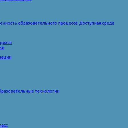
нность образовательного процесса. Доступная среда
ющихся
ки
зации
бразовательные технологии
ласс