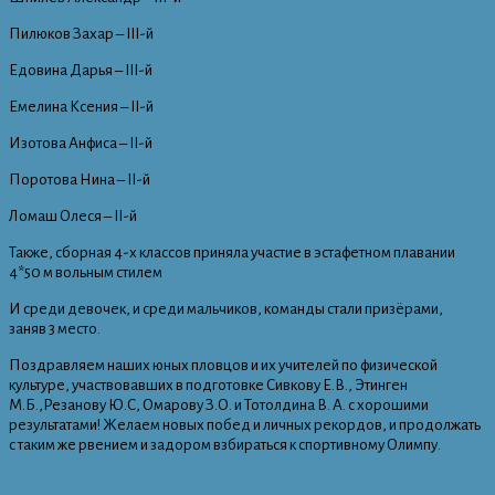
Пилюков Захар – III-й
Едовина Дарья – III-й
Емелина Ксения – II-й
Изотова Анфиса – II-й
Поротова Нина – II-й
Ломаш Олеся – II-й
Также, сборная 4-х классов приняла участие в эстафетном плавании
4*50 м вольным стилем
И среди девочек, и среди мальчиков, команды стали призёрами,
заняв 3 место.
Поздравляем наших юных пловцов и их учителей по физической
культуре, участвовавших в подготовке Сивкову Е.В., Этинген
М.Б.,Резанову Ю.С, Омарову З.О. и Тотолдина В. А. с хорошими
результатами! Желаем новых побед и личных рекордов, и продолжать
с таким же рвением и задором взбираться к спортивному Олимпу.