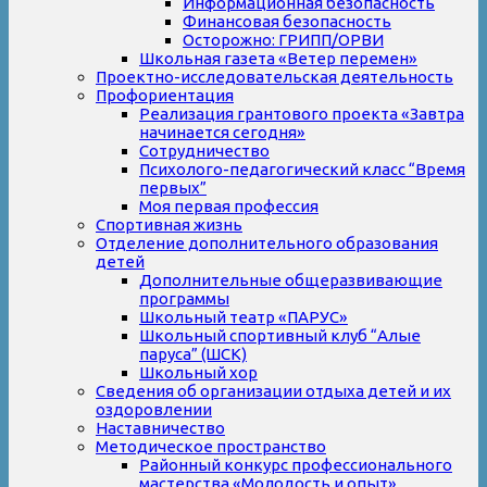
Информационная безопасность
Финансовая безопасность
Осторожно: ГРИПП/ОРВИ
Школьная газета «Ветер перемен»
Проектно-исследовательская деятельность
Профориентация
Реализация грантового проекта «Завтра
начинается сегодня»
Сотрудничество
Психолого-педагогический класс “Время
первых”
Моя первая профессия
Спортивная жизнь
Отделение дополнительного образования
детей
Дополнительные общеразвивающие
программы
Школьный театр «ПАРУС»
Школьный спортивный клуб “Алые
паруса” (ШСК)
Школьный хор
Сведения об организации отдыха детей и их
оздоровлении
Наставничество
Методическое пространство
Районный конкурс профессионального
мастерства «Молодость и опыт»