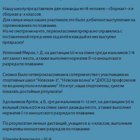
Нашу школу представляли две команды из 18 человек – сборная 1-х и
сборная 4-х классов.
Для самых юных наших участников это было дебютное выступление на
соревнованиях по плаванию.
Но не смотря ни на что, первоклассники прекрасно справились с
поставленной перед ними задачей и каждый из них выступил
прекрасно!
Успенский Мирон, 1 Д, на дистанции 50 м на спине среди мальчиков 7-8
лет занял 1 место, а также выполнил норматив II-го юношеского
разряда по плаванию.
Сложно было четвероклассникам в соперничестве с участниками из
спортивных школ “Невская-3”, “Невская волна” и “ДЮСШ профсоюзов
по водному поло и плаванию”. Но и тут, наши спортсмены, сумели
показать достойные результаты!
Здольников Артём, 4 Б, среди мальчиков 11-12 лет, на дистанциях 50 м
вольный стиль и 50 м на спине занял дважды место, а также выполнил
норматив I-го юношеского разряда по плаванию.
По результатам личных дистанций, учащиеся 4-х классов, выполнили
нормативы юношеских разрядов по плаванию:
Шпилёв Александр – III-й