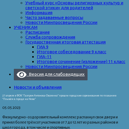
Учебный курс «Основы религиозных культур и
светской этики» для родителей
Информация
Часто задаваемые вопросы
Новости Минпросвещения России
УЧЕНИКАМ
Расписание
Служба сопровождения
Государственная итоговая аттестация
ГИА 9
Итоговое собеседование 9 класс
ГИА-11
Итоговое сочинение (изложение) 11 класс
Новости Минпросвещения России
Версия для слабовидящих
Новости и объявления
27 апреля в ФОК “Газпром Антонова-Овсеенко” прошли городские соревнования по плаванию
“Плывём в городе на Неве”
05.05.2023
Физкультурно-оздоровительный комплекс распахнул свои двери и
принял более трёхсот участников от 7 до 12 лет из разных районов и
школ города, в том числе и спортивных.