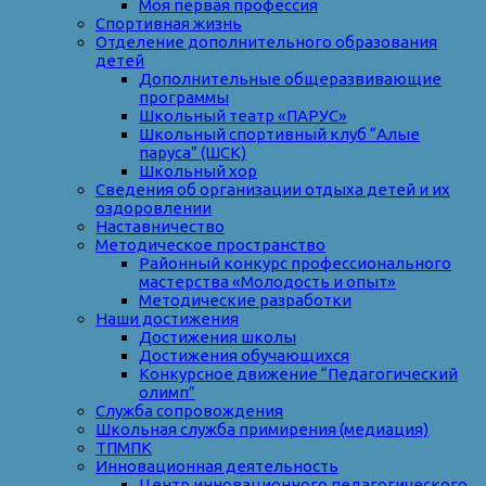
Моя первая профессия
Спортивная жизнь
Отделение дополнительного образования
детей
Дополнительные общеразвивающие
программы
Школьный театр «ПАРУС»
Школьный спортивный клуб “Алые
паруса” (ШСК)
Школьный хор
Сведения об организации отдыха детей и их
оздоровлении
Наставничество
Методическое пространство
Районный конкурс профессионального
мастерства «Молодость и опыт»
Методические разработки
Наши достижения
Достижения школы
Достижения обучающихся
Конкурсное движение “Педагогический
олимп”
Служба сопровождения
Школьная служба примирения (медиация)
ТПМПК
Инновационная деятельность
Центр инновационного педагогического