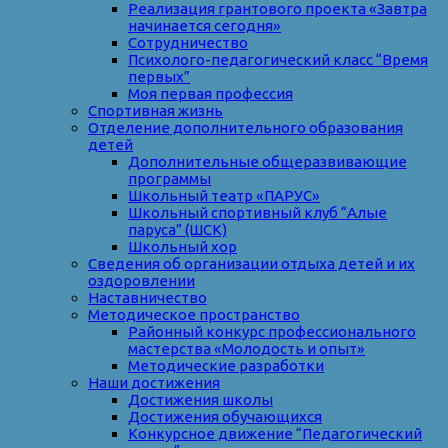
Реализация грантового проекта «Завтра
начинается сегодня»
Сотрудничество
Психолого-педагогический класс “Время
первых”
Моя первая профессия
Спортивная жизнь
Отделение дополнительного образования
детей
Дополнительные общеразвивающие
программы
Школьный театр «ПАРУС»
Школьный спортивный клуб “Алые
паруса” (ШСК)
Школьный хор
Сведения об организации отдыха детей и их
оздоровлении
Наставничество
Методическое пространство
Районный конкурс профессионального
мастерства «Молодость и опыт»
Методические разработки
Наши достижения
Достижения школы
Достижения обучающихся
Конкурсное движение “Педагогический