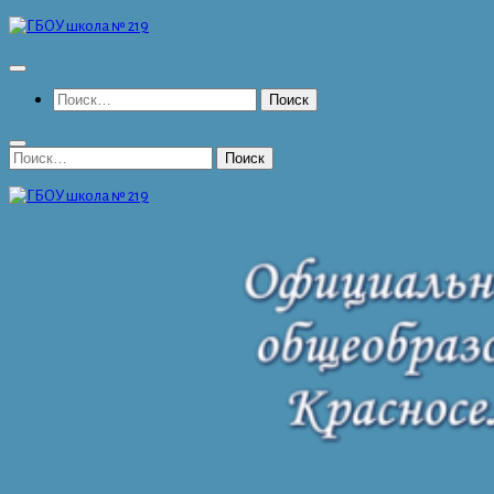
Перейти
к
содержимому
Найти:
Найти: