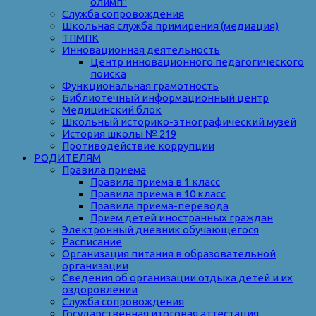
олимп”
Служба сопровождения
Школьная служба примирения (медиация)
ТПМПК
Инновационная деятельность
Центр инновационного педагогического
поиска
Функциональная грамотность
Библиотечный информационный центр
Медицинский блок
Школьный историко-этнографический музей
История школы № 219
Противодействие коррупции
РОДИТЕЛЯМ
Правила приема
Правила приёма в 1 класс
Правила приёма в 10 класс
Правила приёма-перевода
Приём детей иностранных граждан
Электронный дневник обучающегося
Расписание
Организация питания в образовательной
организации
Сведения об организации отдыха детей и их
оздоровлении
Служба сопровождения
Государственная итоговая аттестация