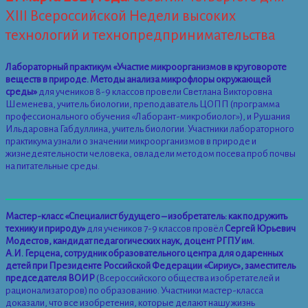
XIII Всероссийской Недели высоких
технологий и технопредпринимательства
Лабораторный практикум «Участие микроорганизмов в круговороте
веществ в природе. Методы анализа микрофлоры окружающей
среды»
для учеников 8-9 классов провели Светлана Викторовна
Шеменева, учитель биологии, преподаватель ЦОПП (программа
профессионального обучения «Лаборант-микробиолог»), и Рушания
Ильдаровна Габдуллина, учитель биологии. Участники лабораторного
практикума узнали о значении микроорганизмов в природе и
жизнедеятельности человека, овладели методом посева проб почвы
на питательные среды.
Мастер-класс «Специалист будущего – изобретатель: как подружить
технику и природу»
для учеников 7-9 классов провёл
Сергей Юрьевич
Модестов, кандидат педагогических наук, доцент РГПУ им.
А.И. Герцена, сотрудник образовательного центра для одаренных
детей при Президенте Российской Федерации «Сириус», заместитель
председателя ВОИР
(Всероссийского общества изобретателей и
рационализаторов) по образованию. Участники мастер-класса
доказали, что все изобретения, которые делают нашу жизнь