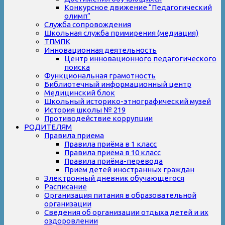
Конкурсное движение “Педагогический
олимп”
Служба сопровождения
Школьная служба примирения (медиация)
ТПМПК
Инновационная деятельность
Центр инновационного педагогического
поиска
Функциональная грамотность
Библиотечный информационный центр
Медицинский блок
Школьный историко-этнографический музей
История школы № 219
Противодействие коррупции
РОДИТЕЛЯМ
Правила приема
Правила приёма в 1 класс
Правила приёма в 10 класс
Правила приёма-перевода
Приём детей иностранных граждан
Электронный дневник обучающегося
Расписание
Организация питания в образовательной
организации
Сведения об организации отдыха детей и их
оздоровлении