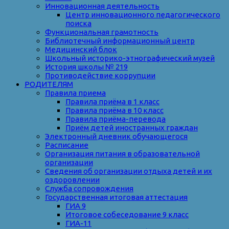
Инновационная деятельность
Центр инновационного педагогического
поиска
Функциональная грамотность
Библиотечный информационный центр
Медицинский блок
Школьный историко-этнографический музей
История школы № 219
Противодействие коррупции
РОДИТЕЛЯМ
Правила приема
Правила приёма в 1 класс
Правила приёма в 10 класс
Правила приёма-перевода
Приём детей иностранных граждан
Электронный дневник обучающегося
Расписание
Организация питания в образовательной
организации
Сведения об организации отдыха детей и их
оздоровлении
Служба сопровождения
Государственная итоговая аттестация
ГИА 9
Итоговое собеседование 9 класс
ГИА-11