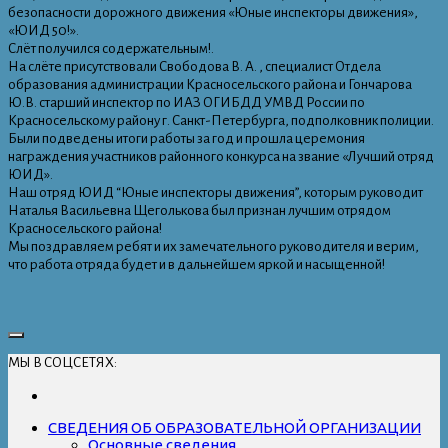
безопасности дорожного движения «Юные инспекторы движения»,
«ЮИД 50!».
Слёт получился содержательным!.
На слёте присутствовали Свободова В. А. , специалист Отдела
образования администрации Красносельского района и Гончарова
Ю.В. старший инспектор по ИАЗ ОГИБДД УМВД России по
Красносельскому району г. Санкт-Петербурга, подполковник полиции.
Были подведены итоги работы за год и прошла церемония
награждения участников районного конкурса на звание «Лучший отряд
ЮИД».
Наш отряд ЮИД “Юные инспекторы движения”, которым руководит
Наталья Васильевна Щеголькова был признан лучшим отрядом
Красносельского района!
Мы поздравляем ребят и их замечательного руководителя и верим,
что работа отряда будет и в дальнейшем яркой и насыщенной!
МЫ В СОЦСЕТЯХ:
СВЕДЕНИЯ ОБ ОБРАЗОВАТЕЛЬНОЙ ОРГАНИЗАЦИИ
Основные сведения