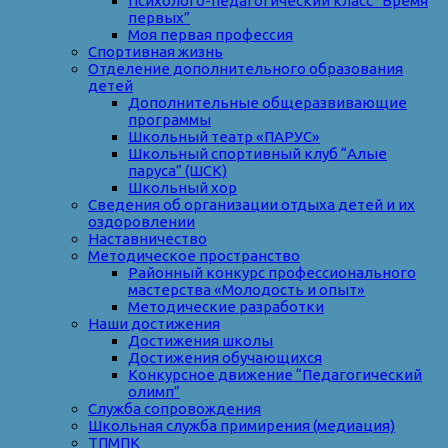
Психолого-педагогический класс “Время
первых”
Моя первая профессия
Спортивная жизнь
Отделение дополнительного образования
детей
Дополнительные общеразвивающие
программы
Школьный театр «ПАРУС»
Школьный спортивный клуб “Алые
паруса” (ШСК)
Школьный хор
Сведения об организации отдыха детей и их
оздоровлении
Наставничество
Методическое пространство
Районный конкурс профессионального
мастерства «Молодость и опыт»
Методические разработки
Наши достижения
Достижения школы
Достижения обучающихся
Конкурсное движение “Педагогический
олимп”
Служба сопровождения
Школьная служба примирения (медиация)
ТПМПК