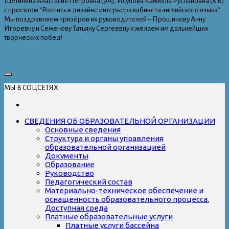
Щетинина Анастасия Петровна (9А), Исупова Камилла Руслановна (8 В)
с проектом “Роспись в дизайне интерьера кабинета английского языка”.
Мы поздравляем призёров их руководителей – Прошичеву Анну
Игоревну и Семенову Татьяну Сергеевну и желаем им дальнейших
творческих побед!
МЫ В СОЦСЕТЯХ:
СВЕДЕНИЯ ОБ ОБРАЗОВАТЕЛЬНОЙ ОРГАНИЗАЦИИ
Основные сведения
Структура и органы управления
образовательной организацией
Документы
Образование
Руководство
Педагогический состав
Материально-техническое обеспечение и
оснащенность образовательного процесса.
Доступная среда
Платные образовательные услуги
Платные услуги бассейна