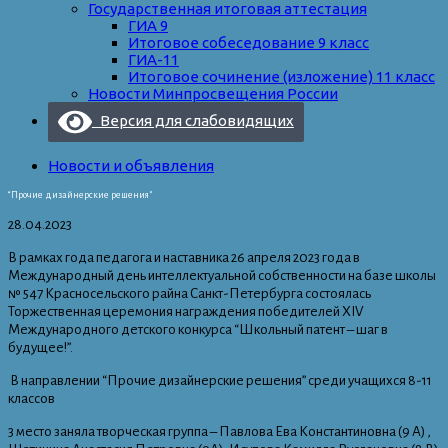
Государственная итоговая аттестация
ГИА 9
Итоговое собеседование 9 класс
ГИА-11
Итоговое сочинение (изложение) 11 класс
Новости Минпросвещения России
Версия для слабовидящих
Новости и объявления
“Прочие дизайнерские решения”
28.04.2023
В рамках года педагога и наставника 26 апреля 2023 года в
Международный день интеллектуальной собственности на базе школы
№ 547 Красносельского райна Санкт-Петербурга состоялась
Торжественная церемония награждения победителей XIV
Международного детского конкурса “Школьный патент – шаг в
будущее!”.
В направлении “Прочие дизайнерские решения” среди учащихся 8-11
классов
3 место заняла творческая группа – Павлова Ева Константиновна (9 А) ,