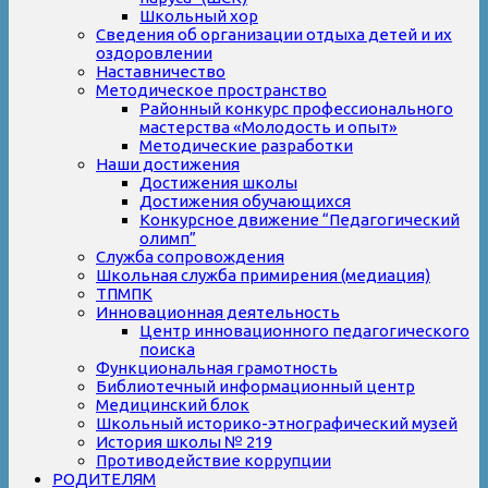
Школьный хор
Сведения об организации отдыха детей и их
оздоровлении
Наставничество
Методическое пространство
Районный конкурс профессионального
мастерства «Молодость и опыт»
Методические разработки
Наши достижения
Достижения школы
Достижения обучающихся
Конкурсное движение “Педагогический
олимп”
Служба сопровождения
Школьная служба примирения (медиация)
ТПМПК
Инновационная деятельность
Центр инновационного педагогического
поиска
Функциональная грамотность
Библиотечный информационный центр
Медицинский блок
Школьный историко-этнографический музей
История школы № 219
Противодействие коррупции
РОДИТЕЛЯМ