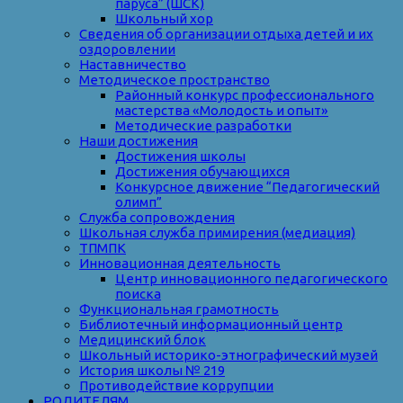
паруса” (ШСК)
Школьный хор
Сведения об организации отдыха детей и их
оздоровлении
Наставничество
Методическое пространство
Районный конкурс профессионального
мастерства «Молодость и опыт»
Методические разработки
Наши достижения
Достижения школы
Достижения обучающихся
Конкурсное движение “Педагогический
олимп”
Служба сопровождения
Школьная служба примирения (медиация)
ТПМПК
Инновационная деятельность
Центр инновационного педагогического
поиска
Функциональная грамотность
Библиотечный информационный центр
Медицинский блок
Школьный историко-этнографический музей
История школы № 219
Противодействие коррупции
РОДИТЕЛЯМ