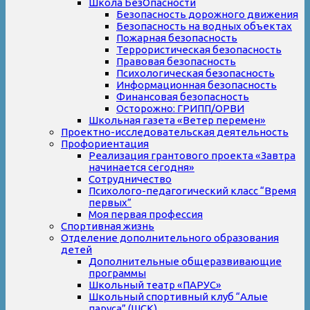
Школа БезОпасности
Безопасность дорожного движения
Безопасность на водных объектах
Пожарная безопасность
Террористическая безопасность
Правовая безопасность
Психологическая безопасность
Информационная безопасность
Финансовая безопасность
Осторожно: ГРИПП/ОРВИ
Школьная газета «Ветер перемен»
Проектно-исследовательская деятельность
Профориентация
Реализация грантового проекта «Завтра
начинается сегодня»
Сотрудничество
Психолого-педагогический класс “Время
первых”
Моя первая профессия
Спортивная жизнь
Отделение дополнительного образования
детей
Дополнительные общеразвивающие
программы
Школьный театр «ПАРУС»
Школьный спортивный клуб “Алые
паруса” (ШСК)