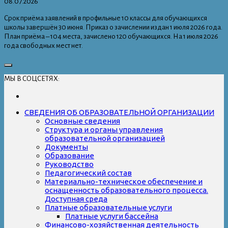
08.07.2026
Срок приёма заявлений в профильные 10 классы для обучающихся
школы завершён 30 июня. Приказ о зачислении издан 1 июля 2026 года.
План приёма – 104 места, зачислено 120 обучающихся. На 1 июля 2026
года свободных мест нет.
МЫ В СОЦСЕТЯХ:
СВЕДЕНИЯ ОБ ОБРАЗОВАТЕЛЬНОЙ ОРГАНИЗАЦИИ
Основные сведения
Структура и органы управления
образовательной организацией
Документы
Образование
Руководство
Педагогический состав
Материально-техническое обеспечение и
оснащенность образовательного процесса.
Доступная среда
Платные образовательные услуги
Платные услуги бассейна
Финансово-хозяйственная деятельность