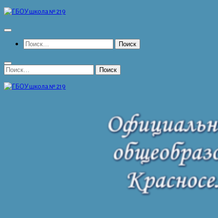
Перейти
к
содержимому
Найти:
Найти: