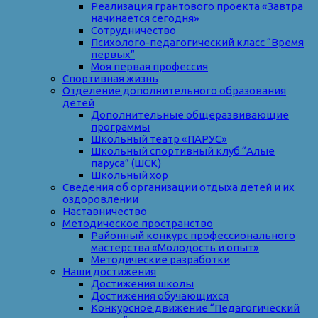
Реализация грантового проекта «Завтра
начинается сегодня»
Сотрудничество
Психолого-педагогический класс “Время
первых”
Моя первая профессия
Спортивная жизнь
Отделение дополнительного образования
детей
Дополнительные общеразвивающие
программы
Школьный театр «ПАРУС»
Школьный спортивный клуб “Алые
паруса” (ШСК)
Школьный хор
Сведения об организации отдыха детей и их
оздоровлении
Наставничество
Методическое пространство
Районный конкурс профессионального
мастерства «Молодость и опыт»
Методические разработки
Наши достижения
Достижения школы
Достижения обучающихся
Конкурсное движение “Педагогический