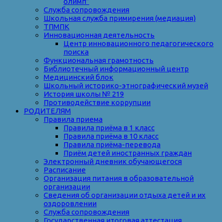
олимп”
Служба сопровождения
Школьная служба примирения (медиация)
ТПМПК
Инновационная деятельность
Центр инновационного педагогического
поиска
Функциональная грамотность
Библиотечный информационный центр
Медицинский блок
Школьный историко-этнографический музей
История школы № 219
Противодействие коррупции
РОДИТЕЛЯМ
Правила приема
Правила приёма в 1 класс
Правила приёма в 10 класс
Правила приёма-перевода
Приём детей иностранных граждан
Электронный дневник обучающегося
Расписание
Организация питания в образовательной
организации
Сведения об организации отдыха детей и их
оздоровлении
Служба сопровождения
Государственная итоговая аттестация