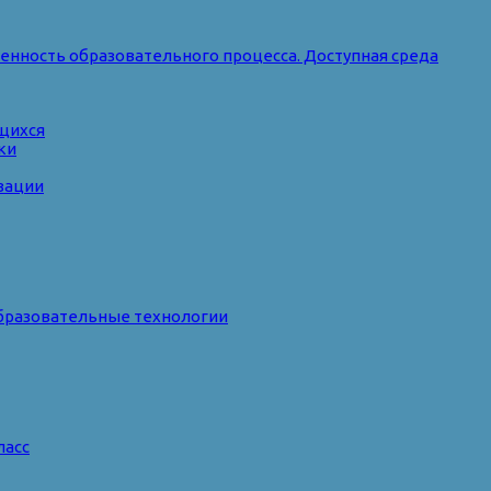
нность образовательного процесса. Доступная среда
ющихся
ки
зации
бразовательные технологии
ласс