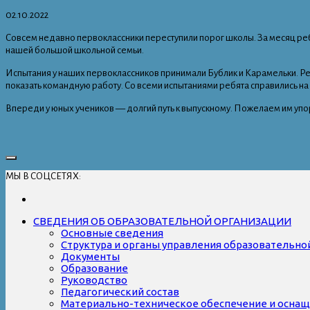
02.10.2022
Совсем недавно первоклассники переступили порог школы. За месяц реб
нашей большой школьной семьи.
Испытания у наших первоклассников принимали Бублик и Карамельки. Ре
показать командную работу. Со всеми испытаниями ребята справились 
Впереди у юных учеников — долгий путь к выпускному. Пожелаем им упор
МЫ В СОЦСЕТЯХ:
СВЕДЕНИЯ ОБ ОБРАЗОВАТЕЛЬНОЙ ОРГАНИЗАЦИИ
Основные сведения
Структура и органы управления образовательно
Документы
Образование
Руководство
Педагогический состав
Материально-техническое обеспечение и оснаще