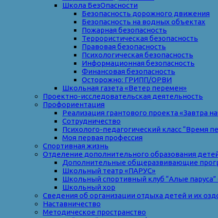
Школа БезОпасности
Безопасность дорожного движения
Безопасность на водных объектах
Пожарная безопасность
Террористическая безопасность
Правовая безопасность
Психологическая безопасность
Информационная безопасность
Финансовая безопасность
Осторожно: ГРИПП/ОРВИ
Школьная газета «Ветер перемен»
Проектно-исследовательская деятельность
Профориентация
Реализация грантового проекта «Завтра на
Сотрудничество
Психолого-педагогический класс “Время п
Моя первая профессия
Спортивная жизнь
Отделение дополнительного образования дете
Дополнительные общеразвивающие прог
Школьный театр «ПАРУС»
Школьный спортивный клуб “Алые паруса” 
Школьный хор
Сведения об организации отдыха детей и их оз
Наставничество
Методическое пространство