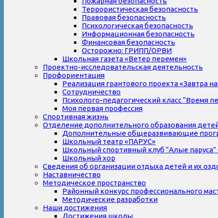
Пожарная безопасность
Террористическая безопасность
Правовая безопасность
Психологическая безопасность
Информационная безопасность
Финансовая безопасность
Осторожно: ГРИПП/ОРВИ
Школьная газета «Ветер перемен»
Проектно-исследовательская деятельность
Профориентация
Реализация грантового проекта «Завтра на
Сотрудничество
Психолого-педагогический класс “Время п
Моя первая профессия
Спортивная жизнь
Отделение дополнительного образования дете
Дополнительные общеразвивающие прог
Школьный театр «ПАРУС»
Школьный спортивный клуб “Алые паруса” 
Школьный хор
Сведения об организации отдыха детей и их оз
Наставничество
Методическое пространство
Районный конкурс профессионального мас
Методические разработки
Наши достижения
Достижения школы