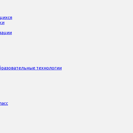
ющихся
ки
зации
бразовательные технологии
ласс