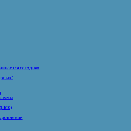
чинается сегодня»
ервых”
й
раммы
(ШСК)
доровлении