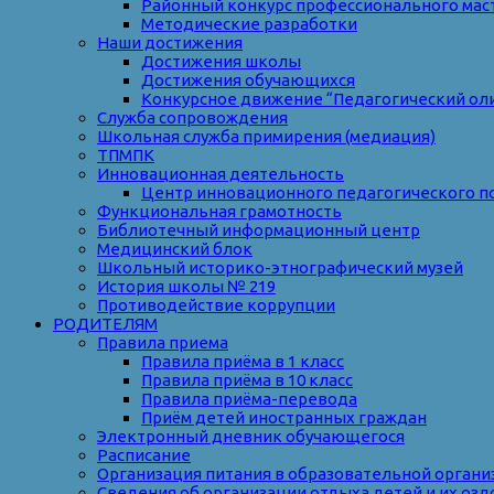
Районный конкурс профессионального мас
Методические разработки
Наши достижения
Достижения школы
Достижения обучающихся
Конкурсное движение “Педагогический ол
Служба сопровождения
Школьная служба примирения (медиация)
ТПМПК
Инновационная деятельность
Центр инновационного педагогического п
Функциональная грамотность
Библиотечный информационный центр
Медицинский блок
Школьный историко-этнографический музей
История школы № 219
Противодействие коррупции
РОДИТЕЛЯМ
Правила приема
Правила приёма в 1 класс
Правила приёма в 10 класс
Правила приёма-перевода
Приём детей иностранных граждан
Электронный дневник обучающегося
Расписание
Организация питания в образовательной органи
Сведения об организации отдыха детей и их оз