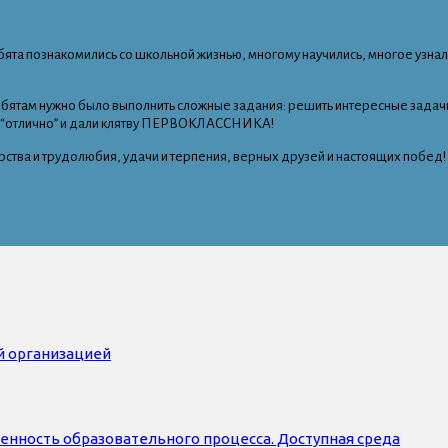
ята познакомились со школьной жизнью, многому научились, многое узнал
бятам нужно было выполнить сложные задания: решить интересные задачи,
на “отлично” и дали клятву ПЕРВОКЛАССНИКА!
ства и трудолюбия, удачи и терпения, верных друзей и настоящих побед!
й организацией
нность образовательного процесса. Доступная среда