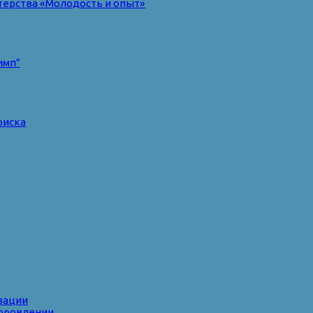
терства «Молодость и опыт»
имп”
оиска
зации
доровлении