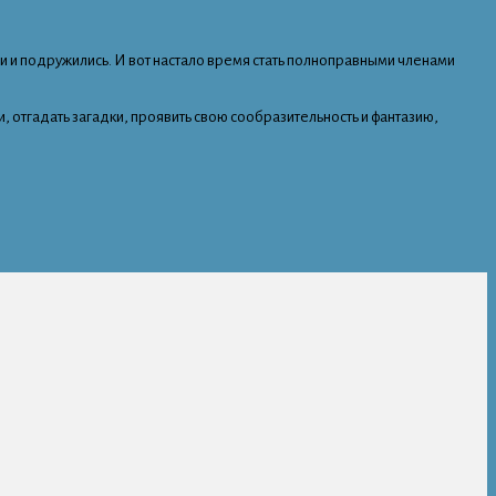
и и подружились. И вот настало время стать полноправными членами
 отгадать загадки, проявить свою сообразительность и фантазию,