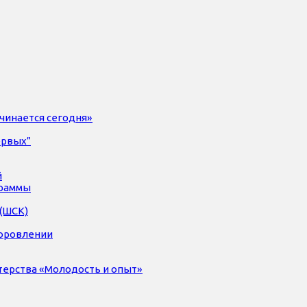
чинается сегодня»
ервых”
й
раммы
(ШСК)
доровлении
терства «Молодость и опыт»