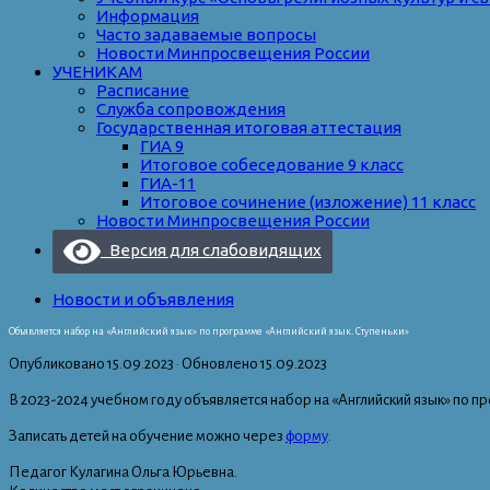
Информация
Часто задаваемые вопросы
Новости Минпросвещения России
УЧЕНИКАМ
Расписание
Служба сопровождения
Государственная итоговая аттестация
ГИА 9
Итоговое собеседование 9 класс
ГИА-11
Итоговое сочинение (изложение) 11 класс
Новости Минпросвещения России
Версия для слабовидящих
Новости и объявления
Объявляется набор на «Английский язык» по программе «Английский язык. Ступеньки»
Опубликовано
15.09.2023
· Обновлено
15.09.2023
В 2023-2024 учебном году объявляется набор на «Английский язык» по про
Записать детей на обучение можно через
форму
.
Педагог Кулагина Ольга Юрьевна.