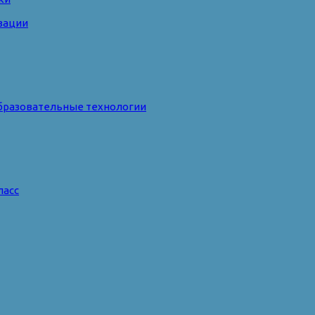
зации
бразовательные технологии
ласс