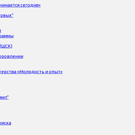
чинается сегодня»
ервых”
й
раммы
(ШСК)
доровлении
терства «Молодость и опыт»
имп”
оиска