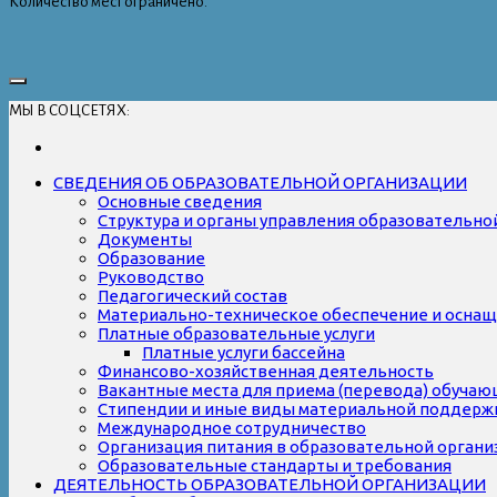
Количество мест ограничено.
МЫ В СОЦСЕТЯХ:
СВЕДЕНИЯ ОБ ОБРАЗОВАТЕЛЬНОЙ ОРГАНИЗАЦИИ
Основные сведения
Структура и органы управления образовательно
Документы
Образование
Руководство
Педагогический состав
Материально-техническое обеспечение и оснаще
Платные образовательные услуги
Платные услуги бассейна
Финансово-хозяйственная деятельность
Вакантные места для приема (перевода) обуча
Стипендии и иные виды материальной поддерж
Международное сотрудничество
Организация питания в образовательной органи
Образовательные стандарты и требования
ДЕЯТЕЛЬНОСТЬ ОБРАЗОВАТЕЛЬНОЙ ОРГАНИЗАЦИИ