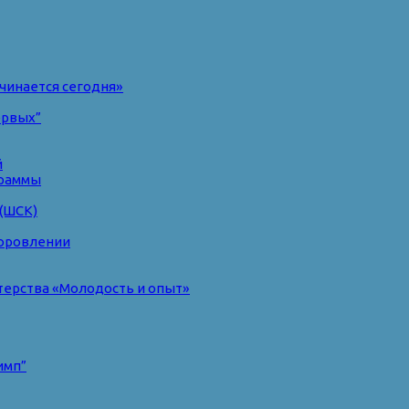
чинается сегодня»
ервых”
й
раммы
(ШСК)
доровлении
терства «Молодость и опыт»
имп”