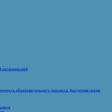
й организацией
нность образовательного процесса. Доступная среда
ющихся
ки