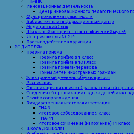
ТПМПК
Инновационная деятельность
Центр инновационного педагогического п
Функциональная грамотность
Библиотечный информационный центр
Медицинский блок
Школьный историко-этнографический музей
История школы № 219
Противодействие коррупции
РОДИТЕЛЯМ
Правила приема
Правила приёма в 1 класс
Правила приёма в 10 класс
Правила приёма-перевода
Приём детей иностранных граждан
Электронный дневник обучающегося
Расписание
Организация питания в образовательной органи
Сведения об организации отдыха детей и их оз
Служба сопровождения
Государственная итоговая аттестация
ГИА 9
Итоговое собеседование 9 класс
ГИА-11
Итоговое сочинение (изложение) 11 класс
Школа Дошколят
Учебный курс «Основы религиозных культур и с