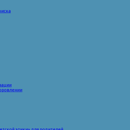
оиска
зации
доровлении
ветской этики» для родителей