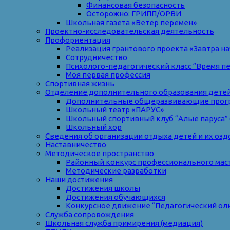
Финансовая безопасность
Осторожно: ГРИПП/ОРВИ
Школьная газета «Ветер перемен»
Проектно-исследовательская деятельность
Профориентация
Реализация грантового проекта «Завтра на
Сотрудничество
Психолого-педагогический класс “Время п
Моя первая профессия
Спортивная жизнь
Отделение дополнительного образования дете
Дополнительные общеразвивающие прог
Школьный театр «ПАРУС»
Школьный спортивный клуб “Алые паруса” 
Школьный хор
Сведения об организации отдыха детей и их оз
Наставничество
Методическое пространство
Районный конкурс профессионального мас
Методические разработки
Наши достижения
Достижения школы
Достижения обучающихся
Конкурсное движение “Педагогический ол
Служба сопровождения
Школьная служба примирения (медиация)