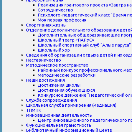
Реализация грантового проекта «Завтра на
Сотрудничество
Психолого-педагогический класс “Время п
Моя первая профессия
Спортивная жизнь
Отделение дополнительного образования дете
Дополнительные общеразвивающие прог
Школьный театр «ПАРУС»
Школьный спортивный клуб “Алые паруса” 
Школьный хор
Сведения об организации отдыха детей и их оз
Наставничество
Методическое пространство
Районный конкурс профессионального мас
Методические разработки
Наши достижения
Достижения школы
Достижения обучающихся
Конкурсное движение “Педагогический ол
Служба сопровождения
Школьная служба примирения (медиация)
ТПМПК
Инновационная деятельность
Центр инновационного педагогического п
Функциональная грамотность
Библиотечный информационный центр