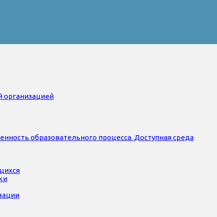
й организацией
нность образовательного процесса. Доступная среда
ющихся
ки
зации