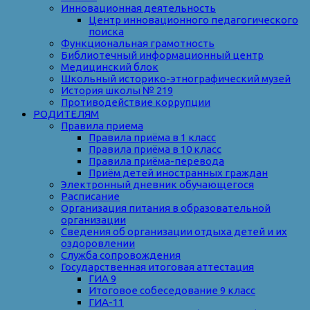
Инновационная деятельность
Центр инновационного педагогического
поиска
Функциональная грамотность
Библиотечный информационный центр
Медицинский блок
Школьный историко-этнографический музей
История школы № 219
Противодействие коррупции
РОДИТЕЛЯМ
Правила приема
Правила приёма в 1 класс
Правила приёма в 10 класс
Правила приёма-перевода
Приём детей иностранных граждан
Электронный дневник обучающегося
Расписание
Организация питания в образовательной
организации
Сведения об организации отдыха детей и их
оздоровлении
Служба сопровождения
Государственная итоговая аттестация
ГИА 9
Итоговое собеседование 9 класс
ГИА-11