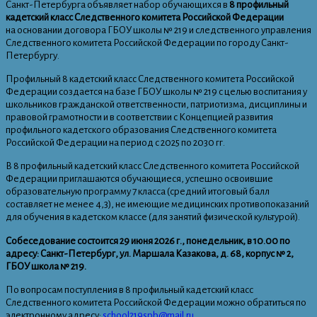
Санкт-Петербурга объявляет набор обучающихся в
8 профильный
кадетский класс Следственного комитета Российской Федерации
на основании договора ГБОУ школы № 219 и следственного управления
Следственного комитета Российской Федерации по городу Санкт-
Петербургу.
Профильный 8 кадетский класс Следственного комитета Российской
Федерации создается на базе ГБОУ школы № 219 с целью воспитания у
школьников гражданской ответственности, патриотизма, дисциплины и
правовой грамотности и в соответствии с Концепцией развития
профильного кадетского образования Следственного комитета
Российской Федерации на период с 2025 по 2030 гг.
В 8 профильный кадетский класс Следственного комитета Российской
Федерации приглашаются обучающиеся, успешно освоившие
образовательную программу 7 класса (средний итоговый балл
составляет не менее 4,3), не имеющие медицинских противопоказаний
для обучения в кадетском классе (для занятий физической культурой).
Собеседование состоится 29 июня 2026 г., понедельник, в 10.00 по
адресу: Санкт-Петербург, ул. Маршала Казакова, д. 68, корпус № 2,
ГБОУ школа № 219.
По вопросам поступления в 8 профильный кадетский класс
Следственного комитета Российской Федерации можно обратиться по
электронному адресу:
school219spb@mail.ru