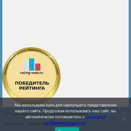
Мы используем куки для наилучшего представления
нашего сайта. Продолжая использовать наш сайт, вы
ГБОУ школа № 219 © 2026. Все права защищены.
автоматически соглашаетесь с
политикой
конфиденциальности.
Работает на
- Разработан в
Тема Hueman