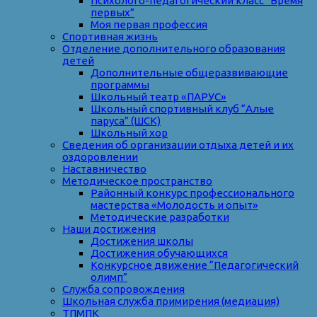
Психолого-педагогический класс “Время
первых”
Моя первая профессия
Спортивная жизнь
Отделение дополнительного образования
детей
Дополнительные общеразвивающие
программы
Школьный театр «ПАРУС»
Школьный спортивный клуб “Алые
паруса” (ШСК)
Школьный хор
Сведения об организации отдыха детей и их
оздоровлении
Наставничество
Методическое пространство
Районный конкурс профессионального
мастерства «Молодость и опыт»
Методические разработки
Наши достижения
Достижения школы
Достижения обучающихся
Конкурсное движение “Педагогический
олимп”
Служба сопровождения
Школьная служба примирения (медиация)
ТПМПК