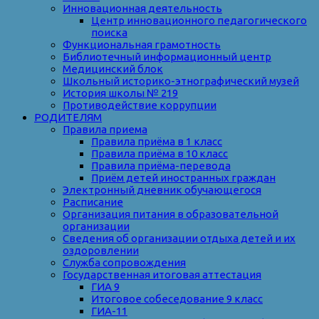
Инновационная деятельность
Центр инновационного педагогического
поиска
Функциональная грамотность
Библиотечный информационный центр
Медицинский блок
Школьный историко-этнографический музей
История школы № 219
Противодействие коррупции
РОДИТЕЛЯМ
Правила приема
Правила приёма в 1 класс
Правила приёма в 10 класс
Правила приёма-перевода
Приём детей иностранных граждан
Электронный дневник обучающегося
Расписание
Организация питания в образовательной
организации
Сведения об организации отдыха детей и их
оздоровлении
Служба сопровождения
Государственная итоговая аттестация
ГИА 9
Итоговое собеседование 9 класс
ГИА-11