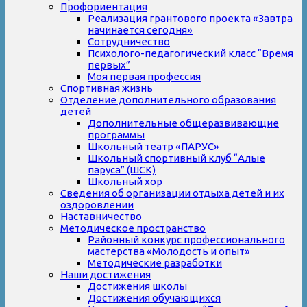
Профориентация
Реализация грантового проекта «Завтра
начинается сегодня»
Сотрудничество
Психолого-педагогический класс “Время
первых”
Моя первая профессия
Спортивная жизнь
Отделение дополнительного образования
детей
Дополнительные общеразвивающие
программы
Школьный театр «ПАРУС»
Школьный спортивный клуб “Алые
паруса” (ШСК)
Школьный хор
Сведения об организации отдыха детей и их
оздоровлении
Наставничество
Методическое пространство
Районный конкурс профессионального
мастерства «Молодость и опыт»
Методические разработки
Наши достижения
Достижения школы
Достижения обучающихся