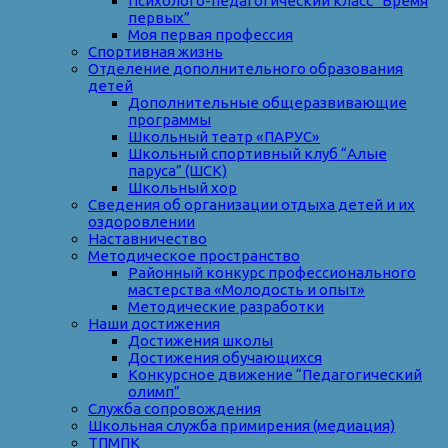
Психолого-педагогический класс “Время
первых”
Моя первая профессия
Спортивная жизнь
Отделение дополнительного образования
детей
Дополнительные общеразвивающие
программы
Школьный театр «ПАРУС»
Школьный спортивный клуб “Алые
паруса” (ШСК)
Школьный хор
Сведения об организации отдыха детей и их
оздоровлении
Наставничество
Методическое пространство
Районный конкурс профессионального
мастерства «Молодость и опыт»
Методические разработки
Наши достижения
Достижения школы
Достижения обучающихся
Конкурсное движение “Педагогический
олимп”
Служба сопровождения
Школьная служба примирения (медиация)
ТПМПК