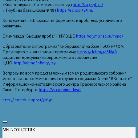
«Кванториум» на базе гимназии № 293
http://293.spb.ru/
«IT-куб» на базе школы № 385
https://school385.ru/
Конференция «Школьная информатика и проблемы устойчивого
развития»:
Олимпиада “Высшая проба” НИУ ВШЭ
https://olymp.hse.ru/mmo/
Образовательная программа “Кибершкола” на базе ГБОУ № 509:
Предварительная запись на программу:
https://clck.ru/34SN9A
Задать интересующий вопрос можно в сообществе
ЦЦО:
http://vk.me/infinity509
Вопросы по всем представленным темам родительского собрания
можно задать в комментариях в группе в социальной сети “ВКонтакте”
Информационно-методического центра Красносельского района
Санкт-Петербурга:
https://vk.com/imc_krsel
http://imc.edu.ru/post/32891
МЫ В СОЦСЕТЯХ: