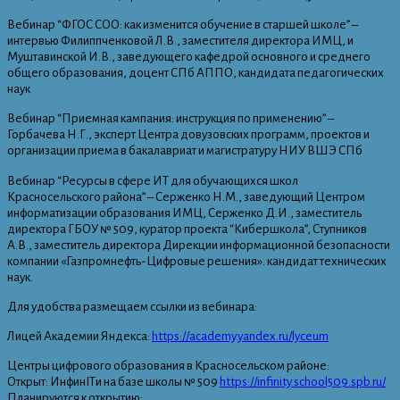
Вебинар “ФГОС СОО: как изменится обучение в старшей школе” –
интервью Филиппченковой Л.В., заместителя директора ИМЦ, и
Муштавинской И.В., заведующего кафедрой основного и среднего
общего образования, доцент СПб АППО, кандидата педагогических
наук
Вебинар “Приемная кампания: инструкция по применению” –
Горбачева Н.Г., эксперт Центра довузовских программ, проектов и
организации приема в бакалавриат и магистратуру НИУ ВШЭ СПб
Вебинар “Ресурсы в сфере ИТ для обучающихся школ
Красносельского района” – Серженко Н.М., заведующий Центром
информатизации образования ИМЦ, Серженко Д.И., заместитель
директора ГБОУ № 509, куратор проекта “Кибершкола”, Ступников
А.В., заместитель директора Дирекции информационной безопасности
компании «Газпромнефть-Цифровые решения». кандидат технических
наук.
Для удобства размещаем ссылки из вебинара:
Лицей Академии Яндекса:
https://academy.yandex.ru/lyceum
Центры цифрового образования в Красносельском районе:
Открыт: ИнфинITи на базе школы № 509
https://infinity.school509.spb.ru/
Планируются к открытию: