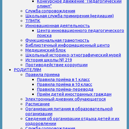
Конкурсное движение “Педагогический
олимп”
Служба сопровождения
Школьная служба примирения (медиация)
ТПМПК
Инновационная деятельность
Центр инновационного педагогического
поиска
Функциональная грамотность
Библиотечный информационный центр
Медицинский блок
Школьный историко-этнографический музей
История школы № 219
Противодействие коррупции
РОДИТЕЛЯМ
Правила приема
Правила приёма в 1 класс
Правила приёма в 10 класс
Правила приёма-перевода
Приём детей иностранных граждан
Электронный дневник обучающегося
Расписание
Организация питания в образовательной
организации
Сведения об организации отдыха детей и их
оздоровлении
Служба сопровождения