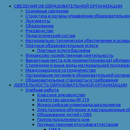
СВЕДЕНИЯ ОБ ОБРАЗОВАТЕЛЬНОЙ ОРГАНИЗАЦИИ
Основные сведения
Структура и органы управления образовательно
Документы
Образование
Руководство
Педагогический состав
Материально-техническое обеспечение и оснаще
Платные образовательные услуги
Платные услуги бассейна
Финансово-хозяйственная деятельность
Вакантные места для приема (перевода) обуча
Стипендии и иные виды материальной поддерж
Международное сотрудничество
Организация питания в образовательной органи
Образовательные стандарты и требования
ДЕЯТЕЛЬНОСТЬ ОБРАЗОВАТЕЛЬНОЙ ОРГАНИЗАЦИИ
Учебная работа
Классное руководство
Кадетство школы № 219
Всероссийская олимпиада школьников
Электронное обучение и дистанционные о
Образование детей с ОВЗ
Группа продленного дня
Государственная итоговая аттестация
ГИА 9