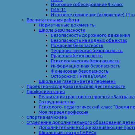
Итоговое собеседование 9 класс
ГИА-11
Итоговое сочинение (изложение) 11 к
Воспитательная работа
Нормативные документы
Школа БезОпасности
Безопасность дорожного движения
Безопасность на водных объектах
Пожарная безопасность
Террористическая безопасность
Правовая безопасность
Психологическая безопасность
Информационная безопасность
Финансовая безопасность
Осторожно: ГРИПП/ОРВИ
Школьная газета «Ветер перемен»
Проектно-исследовательская деятельность
Профориентация
Реализация грантового проекта «Завтра на
Сотрудничество
Психолого-педагогический класс “Время п
Моя первая профессия
Спортивная жизнь
Отделение дополнительного образования дете
Дополнительные общеразвивающие прог
Школьный театр «ПАРУС»