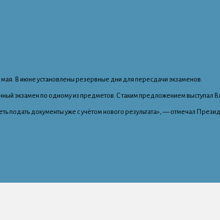
3 мая. В июне установлены резервные дни для пересдачи экзаменов.
енный экзамен по одному из предметов. С таким предложением выступал В
ть подать документы уже с учётом нового результата», — отмечал Презид