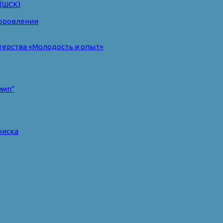
(ШСК)
доровлении
терства «Молодость и опыт»
имп”
оиска