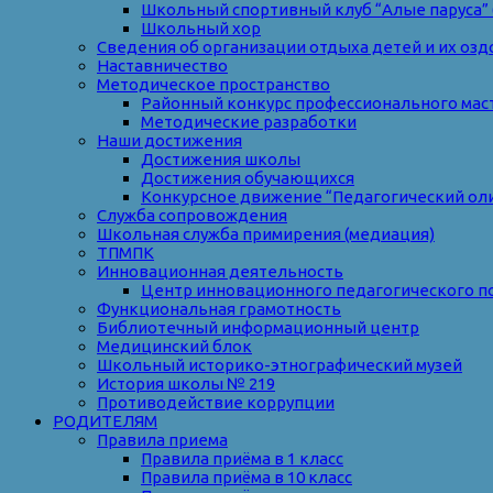
Школьный спортивный клуб “Алые паруса” 
Школьный хор
Сведения об организации отдыха детей и их оз
Наставничество
Методическое пространство
Районный конкурс профессионального мас
Методические разработки
Наши достижения
Достижения школы
Достижения обучающихся
Конкурсное движение “Педагогический ол
Служба сопровождения
Школьная служба примирения (медиация)
ТПМПК
Инновационная деятельность
Центр инновационного педагогического п
Функциональная грамотность
Библиотечный информационный центр
Медицинский блок
Школьный историко-этнографический музей
История школы № 219
Противодействие коррупции
РОДИТЕЛЯМ
Правила приема
Правила приёма в 1 класс
Правила приёма в 10 класс