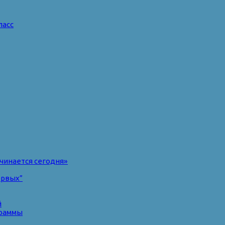
ласс
чинается сегодня»
ервых”
й
раммы