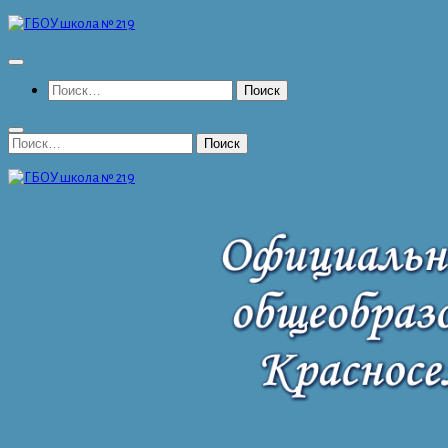
Перейти
к
содержимому
Найти:
Найти: