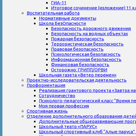
ГИА-11
Итоговое сочинение (изложение) 11 к
Воспитательная работа
Нормативные документы
Школа БезОпасности
Безопасность дорожного движения
Безопасность на водных объектах
Пожарная безопасность
Террористическая безопасность
Правовая безопасность
Психологическая безопасность
Информационная безопасность
Финансовая безопасность
Осторожно: ГРИПП/ОРВИ
Школьная газета «Ветер перемен»
Проектно-исследовательская деятельность
Профориентация
Реализация грантового проекта «Завтра на
Сотрудничество
Психолого-педагогический класс “Время п
Моя первая профессия
Спортивная жизнь
Отделение дополнительного образования дете
Дополнительные общеразвивающие прог
Школьный театр «ПАРУС»
Школьный спортивный клуб “Алые паруса” 