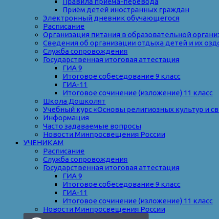
Правила приёма-перевода
Приём детей иностранных граждан
Электронный дневник обучающегося
Расписание
Организация питания в образовательной органи
Сведения об организации отдыха детей и их оз
Служба сопровождения
Государственная итоговая аттестация
ГИА 9
Итоговое собеседование 9 класс
ГИА-11
Итоговое сочинение (изложение) 11 класс
Школа Дошколят
Учебный курс «Основы религиозных культур и с
Информация
Часто задаваемые вопросы
Новости Минпросвещения России
УЧЕНИКАМ
Расписание
Служба сопровождения
Государственная итоговая аттестация
ГИА 9
Итоговое собеседование 9 класс
ГИА-11
Итоговое сочинение (изложение) 11 класс
Новости Минпросвещения России