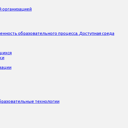
й организацией
нность образовательного процесса. Доступная среда
ющихся
ки
зации
бразовательные технологии