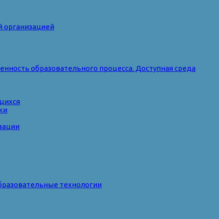
й организацией
нность образовательного процесса. Доступная среда
ющихся
ки
зации
бразовательные технологии