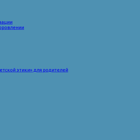
зации
доровлении
ветской этики» для родителей