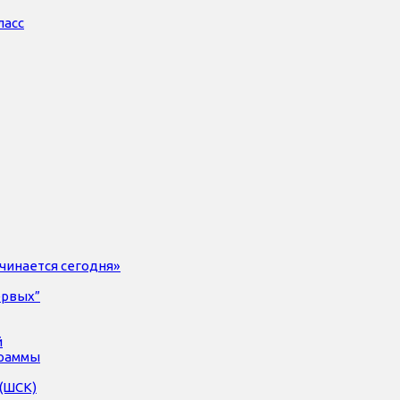
ласс
чинается сегодня»
ервых”
й
раммы
(ШСК)