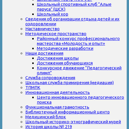
Школьный спортивный клуб “Алые
паруса” (ШСК)
Школьный хор
Сведения об организации отдыха детей и их
оздоровлении
Наставничество
Методическое пространство
Районный конкурс профессионального
мастерства «Молодость и опыт»
Методические разработки
Наши достижения
Достижения школы
Достижения обучающихся
Конкурсное движение “Педагогический
олимп”
Служба сопровождения
Школьная служба примирения (медиация)
ТПМПК
Инновационная деятельность
Центр инновационного педагогического
поиска
Функциональная грамотность
Библиотечный информационный центр
Медицинский блок
Школьный историко-этнографический музей
История школы № 219