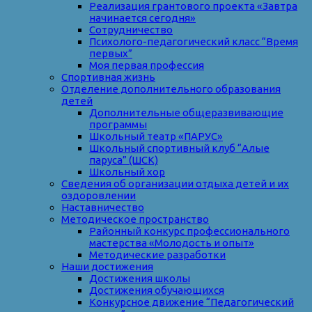
Реализация грантового проекта «Завтра
начинается сегодня»
Сотрудничество
Психолого-педагогический класс “Время
первых”
Моя первая профессия
Спортивная жизнь
Отделение дополнительного образования
детей
Дополнительные общеразвивающие
программы
Школьный театр «ПАРУС»
Школьный спортивный клуб “Алые
паруса” (ШСК)
Школьный хор
Сведения об организации отдыха детей и их
оздоровлении
Наставничество
Методическое пространство
Районный конкурс профессионального
мастерства «Молодость и опыт»
Методические разработки
Наши достижения
Достижения школы
Достижения обучающихся
Конкурсное движение “Педагогический