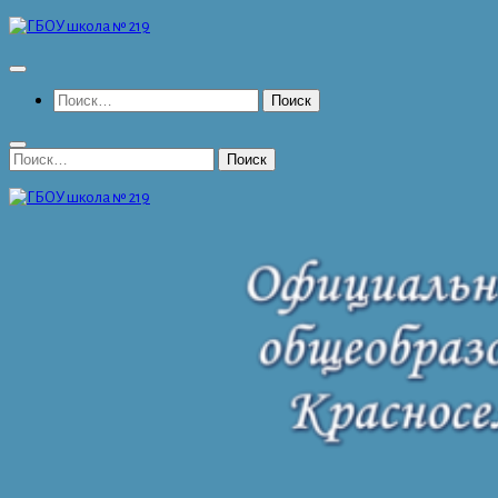
Перейти
к
содержимому
Найти:
Найти: