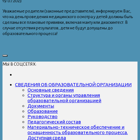
19.07.2023
Уважаемые родители (законные представители), информируем Вас,
что на день проведения медицинского осмотра у детей должны быть
сделаны все плановые прививки, включая манту или диаскинтест. В
случае отсутствия результатов, дети не будут допущены до
образовательного процесса!
МЫ В СОЦСЕТЯХ:
СВЕДЕНИЯ ОБ ОБРАЗОВАТЕЛЬНОЙ ОРГАНИЗАЦИИ
Основные сведения
Структура и органы управления
образовательной организацией
Документы
Образование
Руководство
Педагогический состав
Материально-техническое обеспечение и
оснащенность образовательного процесса.
Доступная среда