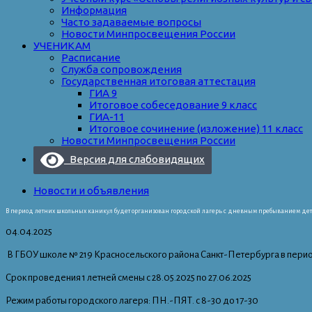
Информация
Часто задаваемые вопросы
Новости Минпросвещения России
УЧЕНИКАМ
Расписание
Служба сопровождения
Государственная итоговая аттестация
ГИА 9
Итоговое собеседование 9 класс
ГИА-11
Итоговое сочинение (изложение) 11 класс
Новости Минпросвещения России
Версия для слабовидящих
Новости и объявления
В период летних школьных каникул будет организован городской лагерь с дневным пребыванием де
04.04.2025
В ГБОУ школе № 219 Красносельского района Санкт-Петербурга в перио
Срок проведения 1 летней смены с 28.05.2025 по 27.06.2025
Режим работы городского лагеря: ПН.-ПЯТ. с 8-30 до 17-30