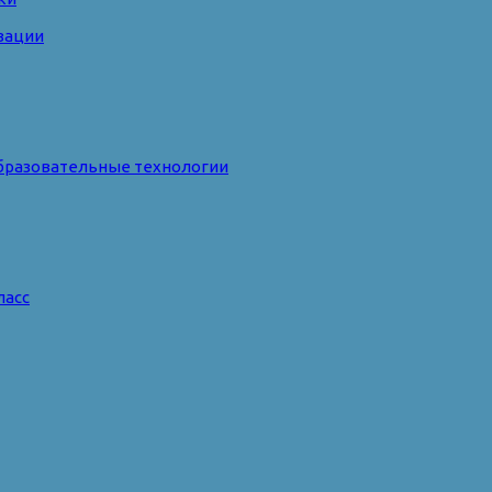
зации
бразовательные технологии
ласс