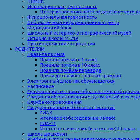
ТПМПК
Инновационная деятельность
Центр инновационного педагогического п
Функциональная грамотность
Библиотечный информационный центр
Медицинский блок
Школьный историко-этнографический музей
История школы № 219
Противодействие коррупции
РОДИТЕЛЯМ
Правила приема
Правила приёма в 1 класс
Правила приёма в 10 класс
Правила приёма-перевода
Приём детей иностранных граждан
Электронный дневник обучающегося
Расписание
Организация питания в образовательной органи
Сведения об организации отдыха детей и их оз
Служба сопровождения
Государственная итоговая аттестация
ГИА 9
Итоговое собеседование 9 класс
ГИА-11
Итоговое сочинение (изложение) 11 класс
Школа Дошколят
Учебный курс «Основы религиозных культур и с