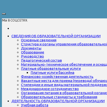
МЫ В СОЦСЕТЯХ:
СВЕДЕНИЯ ОБ ОБРАЗОВАТЕЛЬНОЙ ОРГАНИЗАЦИИ
Основные сведения
Структура и органы управления образовательно
Документы
Образование
Руководство
Педагогический состав
Материально-техническое обеспечение и оснаще
Платные образовательные услуги
Платные услуги бассейна
Финансово-хозяйственная деятельность
Вакантные места для приема (перевода) обуча
Стипендии и иные виды материальной поддерж
Международное сотрудничество
Организация питания в образовательной органи
Образовательные стандарты и требования
ДЕЯТЕЛЬНОСТЬ ОБРАЗОВАТЕЛЬНОЙ ОРГАНИЗАЦИИ
Учебная работа