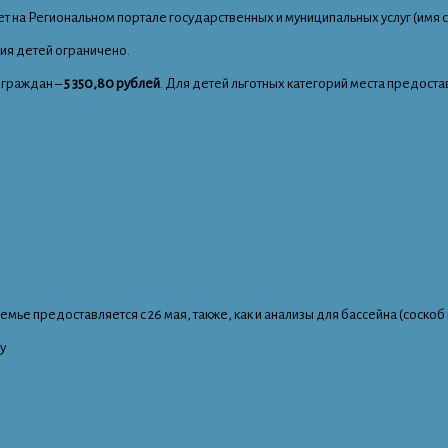
 на Региональном портале государственных и муниципальных услуг (имя сайт
ия детей ограничено.
х граждан –
5 350,80 рублей
. Для детей льготных категорий места предоста
мье предоставляется с 26 мая, также, как и анализы для бассейна (соскоб 
у