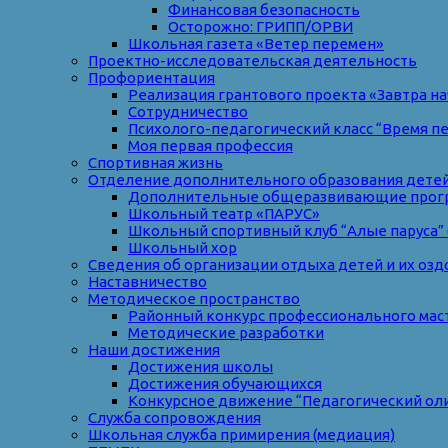
Финансовая безопасность
Осторожно: ГРИПП/ОРВИ
Школьная газета «Ветер перемен»
Проектно-исследовательская деятельность
Профориентация
Реализация грантового проекта «Завтра на
Сотрудничество
Психолого-педагогический класс “Время п
Моя первая профессия
Спортивная жизнь
Отделение дополнительного образования дете
Дополнительные общеразвивающие прог
Школьный театр «ПАРУС»
Школьный спортивный клуб “Алые паруса” 
Школьный хор
Сведения об организации отдыха детей и их оз
Наставничество
Методическое пространство
Районный конкурс профессионального мас
Методические разработки
Наши достижения
Достижения школы
Достижения обучающихся
Конкурсное движение “Педагогический ол
Служба сопровождения
Школьная служба примирения (медиация)