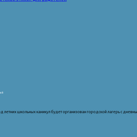
тей
д летних школьных каникул будет организован городской лагерь с дневн