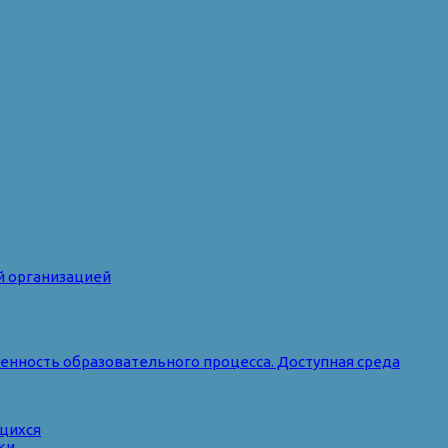
й организацией
нность образовательного процесса. Доступная среда
ющихся
ки