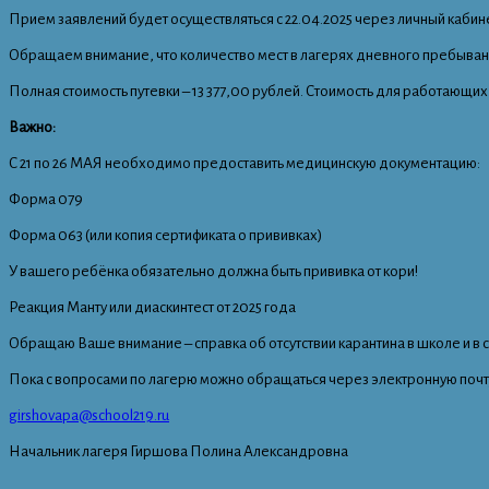
Прием заявлений будет осуществляться с 22.04.2025 через личный кабинет
Обращаем внимание, что количество мест в лагерях дневного пребыван
Полная стоимость путевки – 13 377,00 рублей. Стоимость для работающи
Важно:
С 21 по 26 МАЯ необходимо предоставить медицинскую документацию:
Форма 079
Форма 063 (или копия сертификата о прививках)
У вашего ребёнка обязательно должна быть прививка от кори!
Реакция Манту или диаскинтест от 2025 года
Обращаю Ваше внимание – справка об отсутствии карантина в школе и в се
Пока с вопросами по лагерю можно обращаться через электронную почт
girshovapa@school219.ru
Начальник лагеря Гиршова Полина Александровна