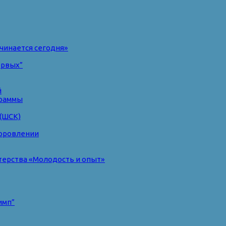
чинается сегодня»
ервых”
й
раммы
(ШСК)
доровлении
терства «Молодость и опыт»
имп”