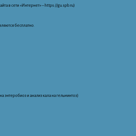
а в сети «Интернет» – https://gu.spb.ru)
вляются бесплатно.
на энтеробиоз и анализ кала на гельминтоз)