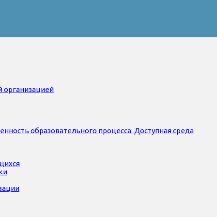
й организацией
нность образовательного процесса. Доступная среда
ющихся
ки
зации