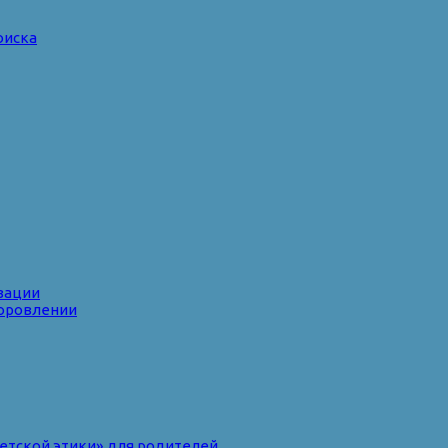
оиска
зации
доровлении
ветской этики» для родителей