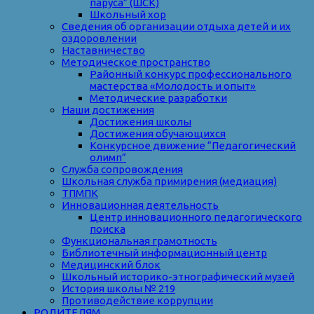
паруса” (ШСК)
Школьный хор
Сведения об организации отдыха детей и их
оздоровлении
Наставничество
Методическое пространство
Районный конкурс профессионального
мастерства «Молодость и опыт»
Методические разработки
Наши достижения
Достижения школы
Достижения обучающихся
Конкурсное движение “Педагогический
олимп”
Служба сопровождения
Школьная служба примирения (медиация)
ТПМПК
Инновационная деятельность
Центр инновационного педагогического
поиска
Функциональная грамотность
Библиотечный информационный центр
Медицинский блок
Школьный историко-этнографический музей
История школы № 219
Противодействие коррупции
РОДИТЕЛЯМ