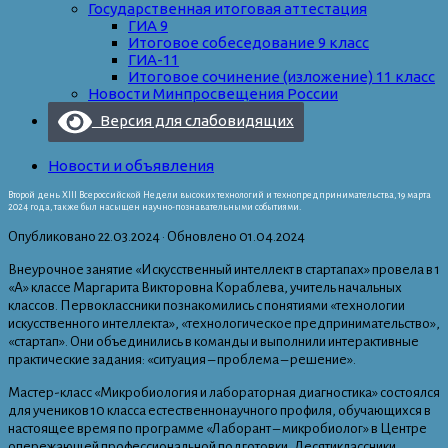
Государственная итоговая аттестация
ГИА 9
Итоговое собеседование 9 класс
ГИА-11
Итоговое сочинение (изложение) 11 класс
Новости Минпросвещения России
Версия для слабовидящих
Новости и объявления
Второй день XIII Всероссийской Недели высоких технологий и технопредпринимательства, 19 марта
2024 года, также был насыщен научно-познавательными событиями.
Опубликовано
22.03.2024
· Обновлено
01.04.2024
Внеурочное занятие «Искусственный интеллект в стартапах» провела в 1
«А» классе Маргарита Викторовна Кораблева, учитель начальных
классов. Первоклассники познакомились с понятиями «технологии
искусственного интеллекта», «технологическое предпринимательство»,
«стартап». Они объединились в команды и выполнили интерактивные
практические задания: «ситуация – проблема – решение».
Мастер-класс «Микробиология и лабораторная диагностика» состоялся
для учеников 10 класса естественнонаучного профиля, обучающихся в
настоящее время по программе «Лаборант – микробиолог» в Центре
опережающей профессиональной подготовки. Десятиклассники