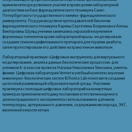
приняли непосредственное участие в проведении лабораторной
диагностики на базе фармацевтического техникума Санкт-
Петербургского государственного химико-фармацевтического
университета. Под руководством преподавателей биологии
фармацевтического техникума Карины Сергеевны Бояринова и Алены
Викторовны Шульц ученики занимались окраской и изучением
форменных элементов крови лабораторной крысы. моделировали
создание генномодифипованного препарата для терапии диабета,
затем протестировали его действие на трансгенном животном.
Лабораторный практикум «Цифровые инструменты для виртуального
моделирования, анализа данных биологических процессов» для
учеников 8-9 классов провела Наталья Николаевна Тимохина, учитель
физики. Цифровая лаборатория Vernier и учебный комплекс изучения
инженерно-биологических систем BiTronics Lab помогают в создании
целостной развивающей образовательной среды. Участники
практикума с помощью цифровых лабораторий на конкретных
примерах применили методику постановки естественнонаучного
демонстрационного эксперимента с использованием датчиков
температуры, артериального давления, содержания кислорода, ЭКГ,
жизненной емкости легких.