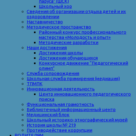
паруса” (ШСК)
Школьный хор
Сведения об организации отдыха детей и их
оздоровлении
Наставничество
Методическое пространство
Районный конкурс профессионального
мастерства «Молодость и опыт»
Методические разработки
Наши достижения
Достижения школы
Достижения обучающихся
Конкурсное движение “Педагогический
олимп”
Служба сопровождения
Школьная служба примирения (медиация)
ТПМПК
Инновационная деятельность
Центр инновационного педагогического
поиска
Функциональная грамотность
Библиотечный информационный центр
Медицинский блок
Школьный историко-этнографический музей
История школы № 219
Противодействие коррупции
РОДИТЕЛЯМ