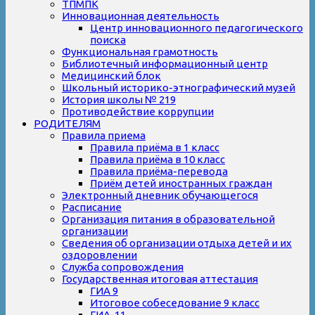
ТПМПК
Инновационная деятельность
Центр инновационного педагогического
поиска
Функциональная грамотность
Библиотечный информационный центр
Медицинский блок
Школьный историко-этнографический музей
История школы № 219
Противодействие коррупции
РОДИТЕЛЯМ
Правила приема
Правила приёма в 1 класс
Правила приёма в 10 класс
Правила приёма-перевода
Приём детей иностранных граждан
Электронный дневник обучающегося
Расписание
Организация питания в образовательной
организации
Сведения об организации отдыха детей и их
оздоровлении
Служба сопровождения
Государственная итоговая аттестация
ГИА 9
Итоговое собеседование 9 класс
ГИА-11