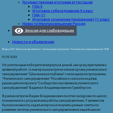
Государственная итоговая аттестация
ГИА 9
Итоговое собеседование 9 класс
ГИА-11
Итоговое сочинение (изложение) 11 класс
Новости Минпросвещения России
Версия для слабовидящих
Новости и объявления
Встреча ОУС “Школьная республика” с менеджером программы “Ученическое самоуправление” РСМ
15.05.2023
Не успели наши победители вернуться домой, как сразу приступили к
активной работе. 12 мая прошла встреча членов органа ученического
самоуправления “Школьная республика” с менеджером программы
“Ученическое самоуправление” Российского союза молодёжи,
руководителя проекта “Сообщество наставников ученического
самоуправления” Вадимом Владимировичем Гринбергом.
В рамках встречи Вадим Владимирович посетил экскурсию по школе,
познакомился с результатами работы самоуправления. У активистов
была возможность задать вопросы и получить ценные советы по
развитию системы ученического самоуправления в нашей школе.