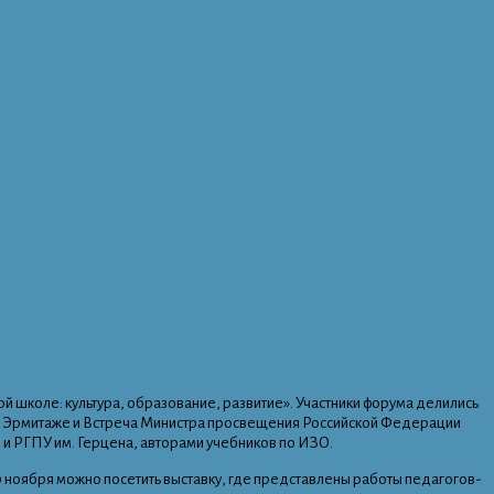
 школе: культура, образование, развитие». Участники форума делились
ном Эрмитаже и Встреча Министра просвещения Российской Федерации
 и РГПУ им. Герцена, авторами учебников по ИЗО.
 ноября можно посетить выставку, где представлены работы педагогов-