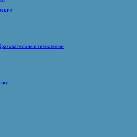
зации
бразовательные технологии
ласс