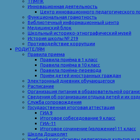
ТПМПК
Инновационная деятельность
Центр инновационного педагогического п
Функциональная грамотность
Библиотечный информационный центр
Медицинский блок
Школьный историко-этнографический музей
История школы № 219
Противодействие коррупции
РОДИТЕЛЯМ
Правила приема
Правила приёма в 1 класс
Правила приёма в 10 класс
Правила приёма-перевода
Приём детей иностранных граждан
Электронный дневник обучающегося
Расписание
Организация питания в образовательной органи
Сведения об организации отдыха детей и их оз
Служба сопровождения
Государственная итоговая аттестация
ГИА 9
Итоговое собеседование 9 класс
ГИА-11
Итоговое сочинение (изложение) 11 класс
Школа Дошколят
Учебный курс «Основы религиозных культур и с