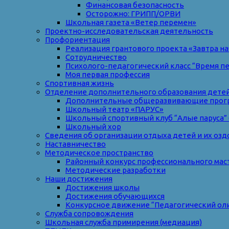
Финансовая безопасность
Осторожно: ГРИПП/ОРВИ
Школьная газета «Ветер перемен»
Проектно-исследовательская деятельность
Профориентация
Реализация грантового проекта «Завтра на
Сотрудничество
Психолого-педагогический класс “Время п
Моя первая профессия
Спортивная жизнь
Отделение дополнительного образования дете
Дополнительные общеразвивающие прог
Школьный театр «ПАРУС»
Школьный спортивный клуб “Алые паруса” 
Школьный хор
Сведения об организации отдыха детей и их оз
Наставничество
Методическое пространство
Районный конкурс профессионального мас
Методические разработки
Наши достижения
Достижения школы
Достижения обучающихся
Конкурсное движение “Педагогический ол
Служба сопровождения
Школьная служба примирения (медиация)