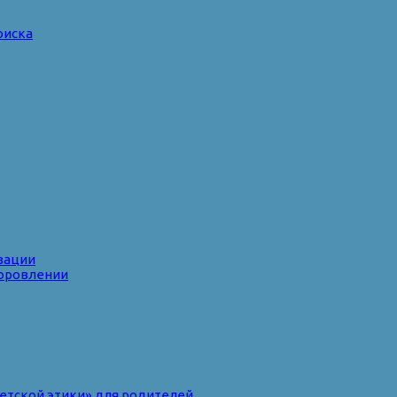
оиска
зации
доровлении
ветской этики» для родителей