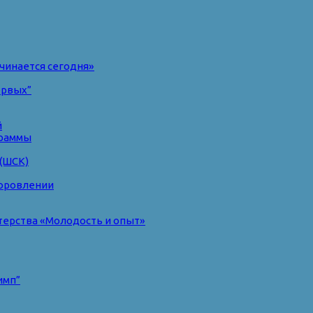
чинается сегодня»
ервых”
й
раммы
(ШСК)
доровлении
терства «Молодость и опыт»
имп”