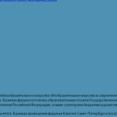
ей изобразительного искусства «Изобразительное искусство в современной
ы. В рамках форума состоялась образовательная сессия в Государствен
егионов Российской Федерации, а также с ректорами Академии художеств
ы №219. В рамках проведения форума в Капелле Санкт-Петербурга 19 и 20