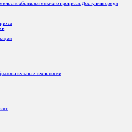
нность образовательного процесса. Доступная среда
ющихся
ки
зации
бразовательные технологии
ласс