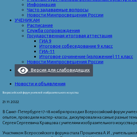
Информация
Часто задаваемые вопросы
Новости Минпросвещения России
УЧЕНИКАМ
Расписание
Служба сопровождения
Государственная итоговая аттестация
ГИА 9
Итоговое собеседование 9 класс
ГИА-11
Итоговое сочинение (изложение) 11 класс
Новости Минпросвещения России
Версия для слабовидящих
Новости и объявления
Всероссийский форум учителей изобразительного искусства
21.11.2022
В Санкт-Петербурге 17-18 ноября проходил Всероссийский форум учител
опытом, проводили мастер-классы, дискутировали на самые разные тем
Сергея Сергеевича Кравцова с учителями изобразительного искусства р
Участником Всероссийского форума стала Прошичева А.И., учитель школ