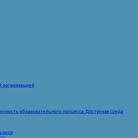
й организацией
нность образовательного процесса. Доступная среда
ющихся
ки