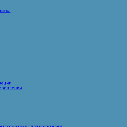
оиска
зации
доровлении
ветской этики» для родителей