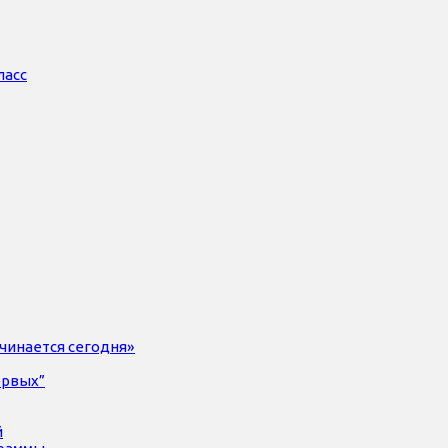
ласс
чинается сегодня»
ервых”
й