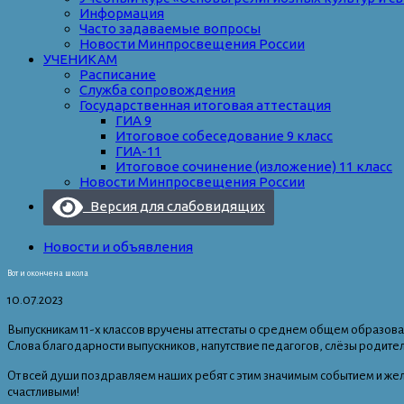
Информация
Часто задаваемые вопросы
Новости Минпросвещения России
УЧЕНИКАМ
Расписание
Служба сопровождения
Государственная итоговая аттестация
ГИА 9
Итоговое собеседование 9 класс
ГИА-11
Итоговое сочинение (изложение) 11 класс
Новости Минпросвещения России
Версия для слабовидящих
Новости и объявления
Вот и окончена школа
10.07.2023
Выпускникам 11-х классов вручены аттестаты о среднем общем образова
Слова благодарности выпускников, напутствие педагогов, слёзы родител
От всей души поздравляем наших ребят с этим значимым событием и жела
счастливыми!