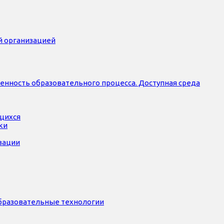
й организацией
нность образовательного процесса. Доступная среда
ющихся
ки
зации
бразовательные технологии