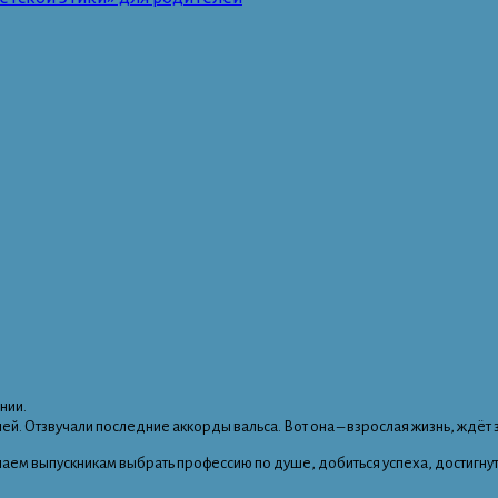
нии.
ей. Отзвучали последние аккорды вальса. Вот она – взрослая жизнь, ждёт
ем выпускникам выбрать профессию по душе, добиться успеха, достигнуть 