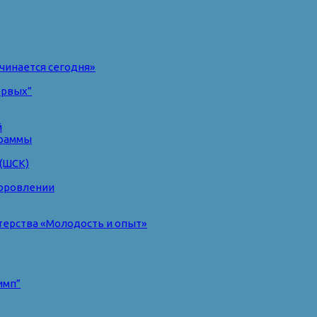
чинается сегодня»
ервых”
й
раммы
(ШСК)
доровлении
терства «Молодость и опыт»
имп”