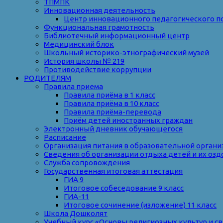
ТПМПК
Инновационная деятельность
Центр инновационного педагогического п
Функциональная грамотность
Библиотечный информационный центр
Медицинский блок
Школьный историко-этнографический музей
История школы № 219
Противодействие коррупции
РОДИТЕЛЯМ
Правила приема
Правила приёма в 1 класс
Правила приёма в 10 класс
Правила приёма-перевода
Приём детей иностранных граждан
Электронный дневник обучающегося
Расписание
Организация питания в образовательной органи
Сведения об организации отдыха детей и их оз
Служба сопровождения
Государственная итоговая аттестация
ГИА 9
Итоговое собеседование 9 класс
ГИА-11
Итоговое сочинение (изложение) 11 класс
Школа Дошколят
Учебный курс «Основы религиозных культур и с