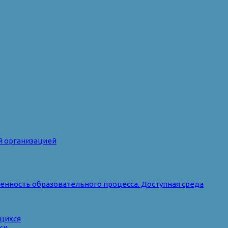
й организацией
нность образовательного процесса. Доступная среда
ющихся
ки