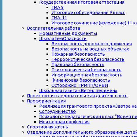
Государственная итоговая аттестация
ГИА 9
Итоговое собеседование 9 класс
ГИА-11
Итоговое сочинение (изложение) 11 к
Воспитательная работа
Нормативные документы
Школа БезОпасности
Безопасность дорожного движения
Безопасность на водных объектах
Пожарная безопасность
Террористическая безопасность
Правовая безопасность
Психологическая безопасность
Информационная безопасность
Финансовая безопасность
Осторожно: ГРИПП/ОРВИ
Школьная газета «Ветер перемен»
Проектно-исследовательская деятельность
Профориентация
Реализация грантового проекта «Завтра на
Сотрудничество
Психолого-педагогический класс “Время п
Моя первая профессия
Спортивная жизнь
Отделение дополнительного образования дете