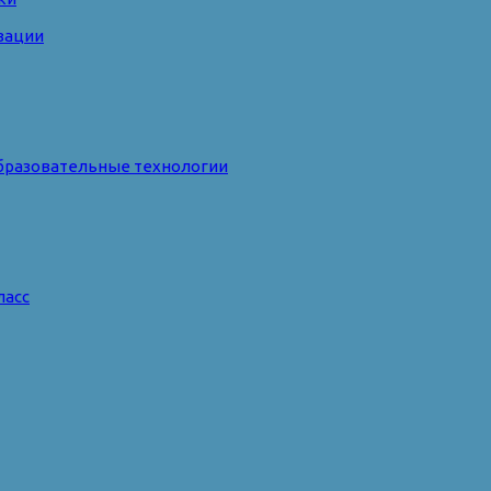
зации
бразовательные технологии
ласс