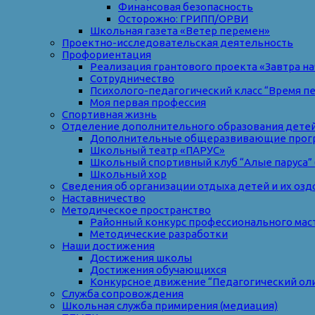
Финансовая безопасность
Осторожно: ГРИПП/ОРВИ
Школьная газета «Ветер перемен»
Проектно-исследовательская деятельность
Профориентация
Реализация грантового проекта «Завтра на
Сотрудничество
Психолого-педагогический класс “Время п
Моя первая профессия
Спортивная жизнь
Отделение дополнительного образования дете
Дополнительные общеразвивающие прог
Школьный театр «ПАРУС»
Школьный спортивный клуб “Алые паруса” 
Школьный хор
Сведения об организации отдыха детей и их оз
Наставничество
Методическое пространство
Районный конкурс профессионального мас
Методические разработки
Наши достижения
Достижения школы
Достижения обучающихся
Конкурсное движение “Педагогический ол
Служба сопровождения
Школьная служба примирения (медиация)