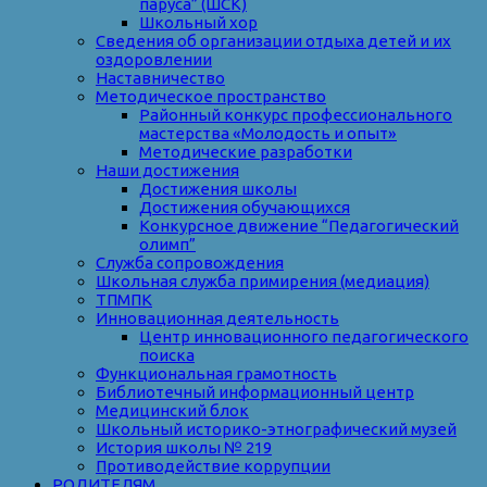
паруса” (ШСК)
Школьный хор
Сведения об организации отдыха детей и их
оздоровлении
Наставничество
Методическое пространство
Районный конкурс профессионального
мастерства «Молодость и опыт»
Методические разработки
Наши достижения
Достижения школы
Достижения обучающихся
Конкурсное движение “Педагогический
олимп”
Служба сопровождения
Школьная служба примирения (медиация)
ТПМПК
Инновационная деятельность
Центр инновационного педагогического
поиска
Функциональная грамотность
Библиотечный информационный центр
Медицинский блок
Школьный историко-этнографический музей
История школы № 219
Противодействие коррупции
РОДИТЕЛЯМ